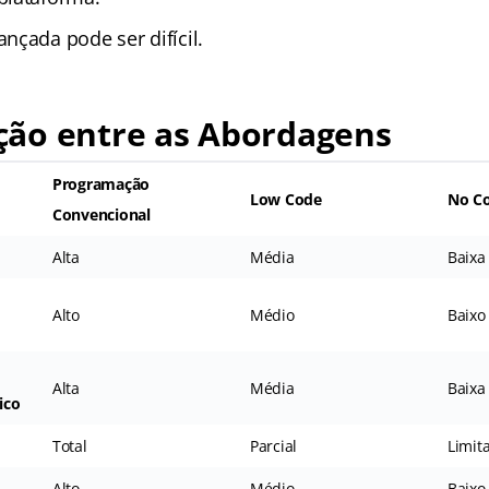
nçada pode ser difícil.
ão entre as Abordagens
Programação
Low Code
No C
Convencional
Alta
Média
Baixa
Alto
Médio
Baixo
Alta
Média
Baixa
ico
Total
Parcial
Limit
Alto
Médio
Baixo