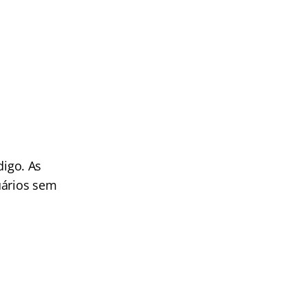
igo. As
uários sem