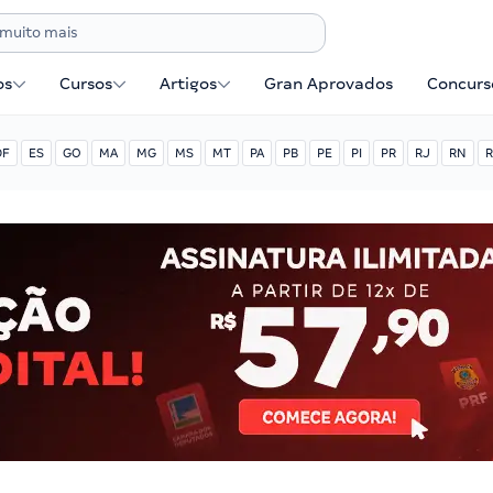
os
Cursos
Artigos
Gran Aprovados
Concurse
DF
ES
GO
MA
MG
MS
MT
PA
PB
PE
PI
PR
RJ
RN
R