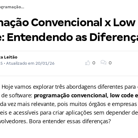
Programação Convencional x Low Code x No Code: Entendendo as Diferenças
ação Convencional x Low
: Entendendo as Diferen
ta Leitão
0
0
25
• Atualizado em
20/01/26
! Hoje vamos explorar três abordagens diferentes para
 de software:
programação convencional, low code e
da vez mais relevante, pois muitos órgãos e empresa
eis e acessíveis para criar aplicações sem depender 
olvedores. Bora entender essas diferenças?