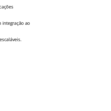
icações
m integração ao
escaláveis.