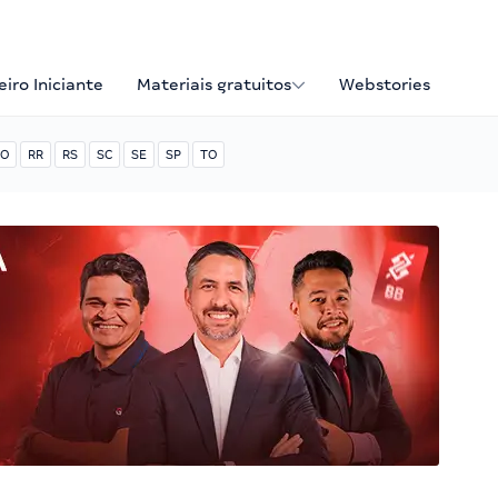
iro Iniciante
Materiais gratuitos
Webstories
O
RR
RS
SC
SE
SP
TO