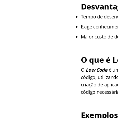
Desvanta
Tempo de desenv
Exige conhecimen
Maior custo de d
O que é 
O
Low Code
é u
código, utilizan
criação de aplic
código necessári
Exemplos