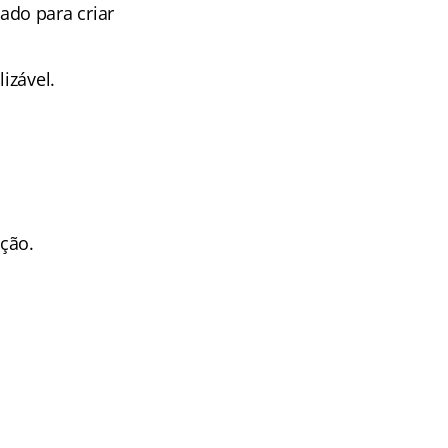
ado para criar
izável.
ção.