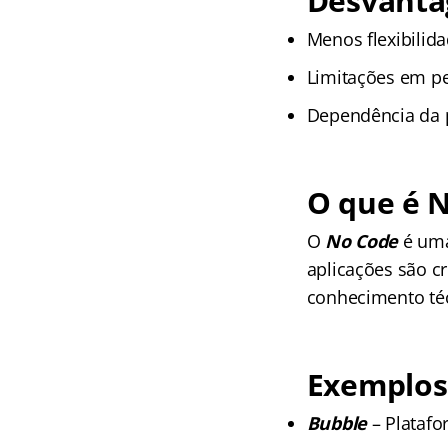
Desvanta
Menos flexibilid
Limitações em p
Dependência da p
O que é 
O
No Code
é uma
aplicações são c
conhecimento té
Exemplos
Bubble
– Platafo