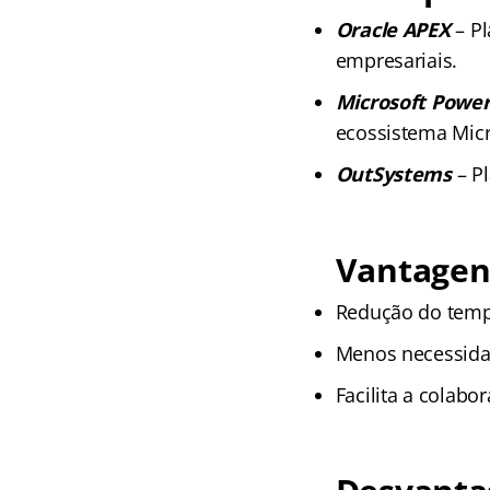
Oracle APEX
– P
empresariais.
Microsoft Powe
ecossistema Micr
OutSystems
– Pl
Vantagen
Redução do temp
Menos necessida
Facilita a colabo