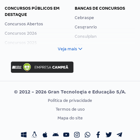
CONCURSOS PÚBLICOS EM
BANCAS DE CONCURSOS
DESTAQUE
Cebraspe
Concursos Abertos
Cesgranrio
Concursos 2026
Consulplan
Concursos 2025
FCC
Veja mais
Concurso Nacional Unificado
FGV
Concurso Ibama
Idecan
Concurso MPU
Selecon
Editais publicados
Uniase
© 2012 - 2026 Gran Tecnologia e Educação S/A.
Vunesp
Política de privacidade
CONCURSOS POR PROFISSÃO
EXAME DE ORDEM
Termos de uso
Concursos Administrativos
OAB
Mapa do site
Concursos Educação
Prova OAB
Concursos Fiscais
Calendário OAB