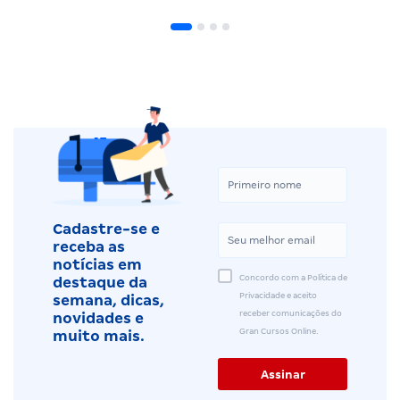
Cadastre-se e
receba as
notícias em
Concordo com a Política de
destaque da
Privacidade e aceito
semana, dicas,
receber comunicações do
novidades e
Gran Cursos Online.
muito mais.