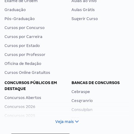
Exame de Ordem
Aulas ao Vivo
Graduação
Aulas Grátis
Pós-Graduação
Sugerir Curso
Cursos por Concurso
Cursos por Carreira
Cursos por Estado
Cursos por Professor
Oficina de Redação
Cursos Online Gratuitos
CONCURSOS PÚBLICOS EM
BANCAS DE CONCURSOS
DESTAQUE
Cebraspe
Concursos Abertos
Cesgranrio
Concursos 2026
Consulplan
Concursos 2025
FCC
Veja mais
Concurso Nacional Unificado
FGV
Concurso Ibama