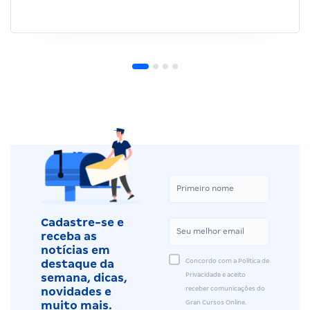
Cadastre-se e
receba as
notícias em
Concordo com a Política de
destaque da
Privacidade e aceito
semana, dicas,
receber comunicações do
novidades e
Gran Cursos Online.
muito mais.