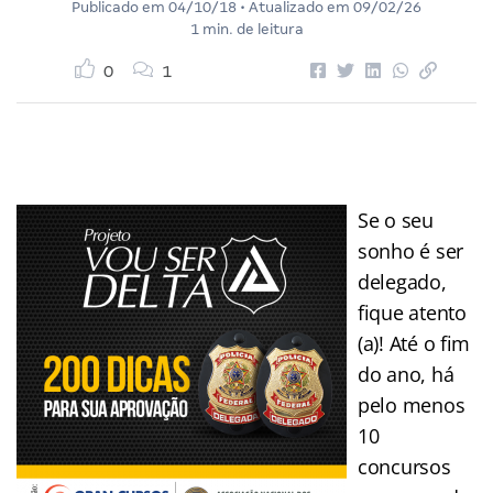
Publicado em
04/10/18
• Atualizado em
09/02/26
1 min. de leitura
0
1
Se o seu
sonho é ser
delegado,
fique atento
(a)! Até o fim
do ano, há
pelo menos
10
concursos