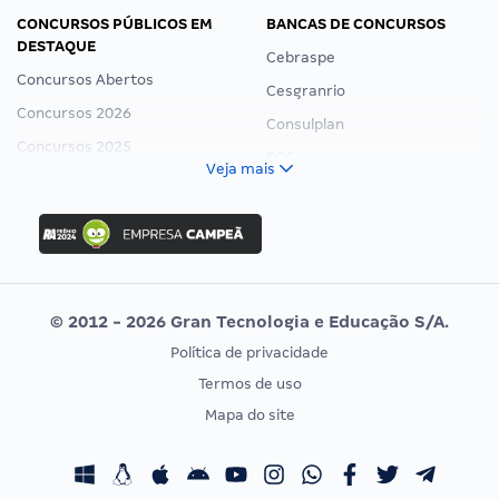
CONCURSOS PÚBLICOS EM
BANCAS DE CONCURSOS
DESTAQUE
Cebraspe
Concursos Abertos
Cesgranrio
Concursos 2026
Consulplan
Concursos 2025
FCC
Veja mais
Concurso Nacional Unificado
FGV
Concurso Ibama
Idecan
Concurso MPU
Selecon
Editais publicados
Uniase
© 2012 - 2026 Gran Tecnologia e Educação S/A.
Vunesp
Política de privacidade
CONCURSOS POR PROFISSÃO
EXAME DE ORDEM
Termos de uso
Concursos Administrativos
OAB
Mapa do site
Concursos Educação
Prova OAB
Concursos Fiscais
Calendário OAB
Concursos Jurídicos
Questões OAB