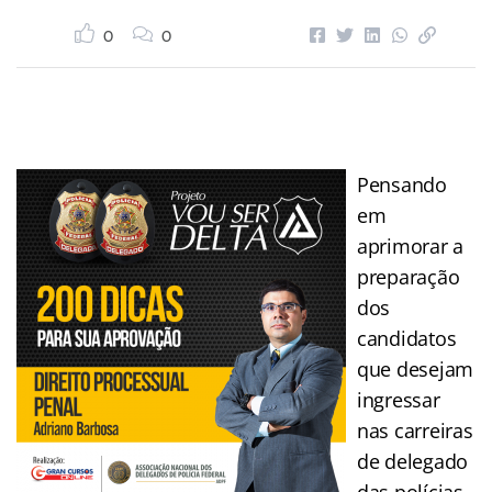
0
0
Pensando
em
aprimorar a
preparação
dos
candidatos
que desejam
ingressar
nas carreiras
de delegado
das polícias