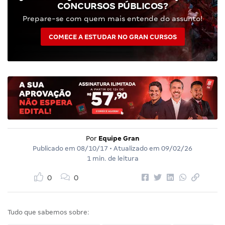
CONCURSOS PÚBLICOS?
Prepare-se com quem mais entende do assunto!
COMECE A ESTUDAR NO GRAN CURSOS
Por
Equipe Gran
Publicado em
08/10/17
• Atualizado em
09/02/26
1 min. de leitura
0
0
Tudo que sabemos sobre: