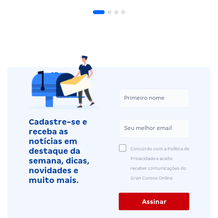
Cadastre-se e
receba as
notícias em
Concordo com a Política de
destaque da
Privacidade e aceito
semana, dicas,
receber comunicações do
novidades e
Gran Cursos Online.
muito mais.