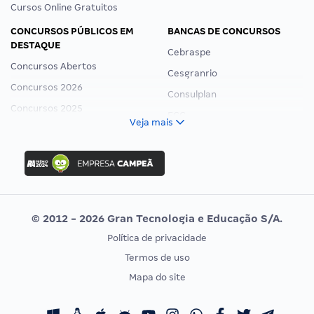
Cursos Online Gratuitos
CONCURSOS PÚBLICOS EM
BANCAS DE CONCURSOS
DESTAQUE
Cebraspe
Concursos Abertos
Cesgranrio
Concursos 2026
Consulplan
Concursos 2025
FCC
Veja mais
Concurso Nacional Unificado
FGV
Concurso Ibama
Idecan
Concurso MPU
Selecon
Editais publicados
Uniase
© 2012 - 2026 Gran Tecnologia e Educação S/A.
Vunesp
Política de privacidade
CONCURSOS POR PROFISSÃO
EXAME DE ORDEM
Termos de uso
Concursos Administrativos
OAB
Mapa do site
Concursos Educação
Prova OAB
Concursos Fiscais
Calendário OAB