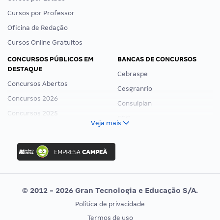
Cursos por Professor
Oficina de Redação
Cursos Online Gratuitos
CONCURSOS PÚBLICOS EM
BANCAS DE CONCURSOS
DESTAQUE
Cebraspe
Concursos Abertos
Cesgranrio
Concursos 2026
Consulplan
Concursos 2025
FCC
Veja mais
Concurso Nacional Unificado
FGV
Concurso Ibama
Idecan
Concurso MPU
Selecon
Editais publicados
Uniase
© 2012 - 2026 Gran Tecnologia e Educação S/A.
Vunesp
Política de privacidade
CONCURSOS POR PROFISSÃO
EXAME DE ORDEM
Termos de uso