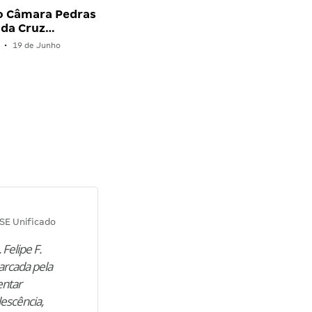
o Câmara Pedras
 da Cruz…
•
19 de Junho
Diana M.
SE Unificado
Concurso SEPLAG CE
 Felipe F.
“Natural de Juazeiro do Norte (CE),
arcada pela
M. encontrou nos estudos o cami
entar
para construir uma nova fase da vi
lescência,
profissional. Após…”