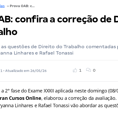
ias
››
Prova OAB: confira a correção de Direito do Trabalho
B: confira a correção de D
alho
a as questões de Direito do Trabalho comentadas 
anna Linhares e Rafael Tonassi
1
0
21
• Atualizado em
26/05/26
 a 2° fase do Exame XXXII aplicada neste domingo (08/0
ran Cursos Online
, elaborou a correção da avaliação
ryanna Linhares e Rafael Tonassi vão abordar as questõ