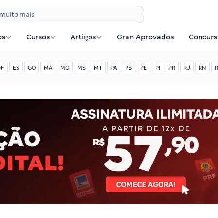
os
Cursos
Artigos
Gran Aprovados
Concurse
DF
ES
GO
MA
MG
MS
MT
PA
PB
PE
PI
PR
RJ
RN
R