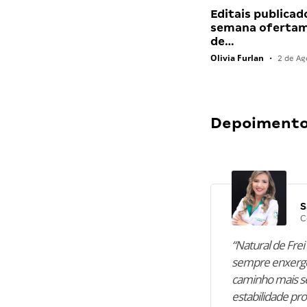
Editais publicad
semana ofertam
de…
Olivia Furlan
•
2 de Ag
Depoimentos
S
C
“Natural de Frei 
sempre enxergo
caminho mais se
estabilidade pro