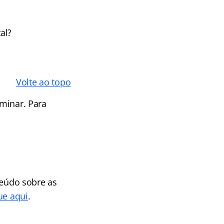
al?
Volte ao topo
iminar. Para
údo sobre as
ue aqui
.