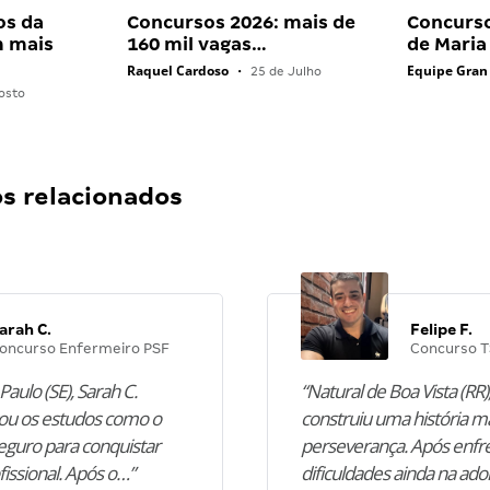
os da
Concursos 2026: mais de
Concurs
 mais
160 mil vagas…
de Maria
Raquel Cardoso
Equipe Gran
•
25 de Julho
osto
 relacionados
arah C.
Felipe F.
oncurso Enfermeiro PSF
Concurso T
Paulo (SE), Sarah C.
“Natural de Boa Vista (RR),
u os estudos como o
construiu uma história m
guro para conquistar
perseverança. Após enfr
fissional. Após o…”
dificuldades ainda na ado