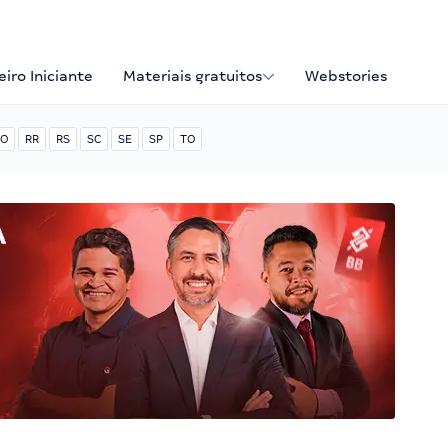
iro Iniciante
Materiais gratuitos
Webstories
O
RR
RS
SC
SE
SP
TO