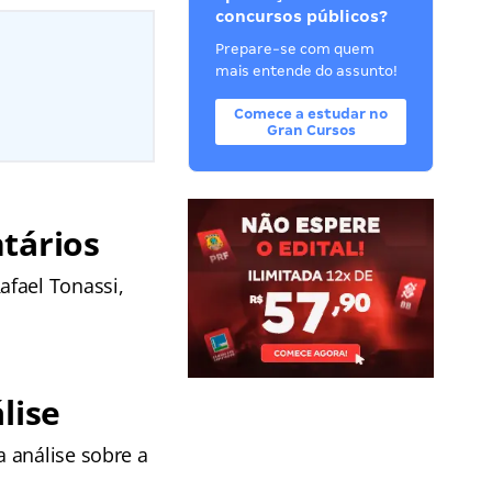
concursos públicos?
Prepare-se com quem
mais entende do assunto!
Comece a estudar no
Gran Cursos
tários
afael Tonassi,
lise
 análise sobre a