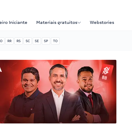
iro Iniciante
Materiais gratuitos
Webstories
O
RR
RS
SC
SE
SP
TO