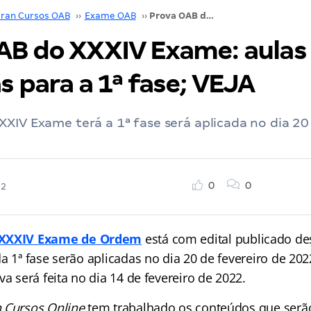
ran Cursos OAB
››
Exame OAB
››
Prova OAB do XXXIV Exame: aulas gratuitas para a 1ª fase; VEJA
AB do XXXIV Exame: aulas
s para a 1ª fase; VEJA
XIV Exame terá a 1ª fase será aplicada no dia 20
0
0
22
XXXIV Exame de Ordem
está com edital publicado d
a 1ª fase serão aplicadas no dia 20 de fevereiro de 202
va será feita no dia 14 de fevereiro de 2022.
 Cursos Online
tem trabalhado os conteúdos que serã