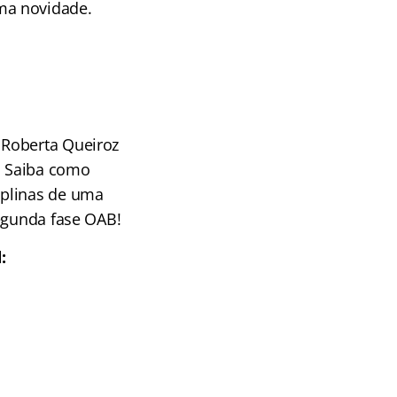
ma novidade.
 Roberta Queiroz
n! Saiba como
iplinas de uma
segunda fase OAB!
d: