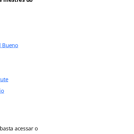
l Bueno
zute
io
 basta acessar o