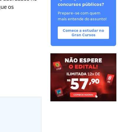
concursos públicos?
que os
Prepare-se com quem
mais entende do assunto!
Comece a estudar no
Gran Cursos