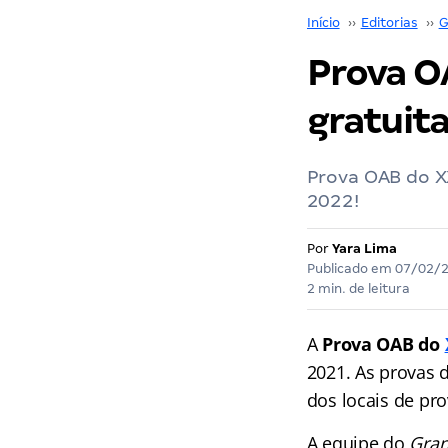
Início
››
Editorias
››
G
Prova O
gratuita
Prova OAB do XX
2022!
Por
Yara Lima
Publicado em
07/02/
2 min. de leitura
A
Prova OAB do
2021. As provas d
dos locais de pro
A equipe do
Gran