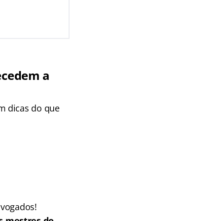
tecedem a
m dicas do que
dvogados!
s mestres do