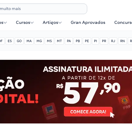
os
Cursos
Artigos
Gran Aprovados
Concurse
DF
ES
GO
MA
MG
MS
MT
PA
PB
PE
PI
PR
RJ
RN
R