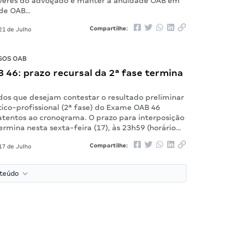
everes do advogado é manter a anuidade OAB em
ade OAB…
Compartilhe:
21 de Julho
SOS OAB
46: prazo recursal da 2ª fase termina
os que desejam contestar o resultado preliminar
tico-profissional (2ª fase) do Exame OAB 46
atentos ao cronograma. O prazo para interposição
ermina nesta sexta-feira (17), às 23h59 (horário…
Compartilhe:
17 de Julho
nteúdo