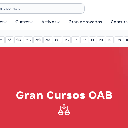
os
Cursos
Artigos
Gran Aprovados
Concurse
DF
ES
GO
MA
MG
MS
MT
PA
PB
PE
PI
PR
RJ
RN
R
Gran Cursos OAB