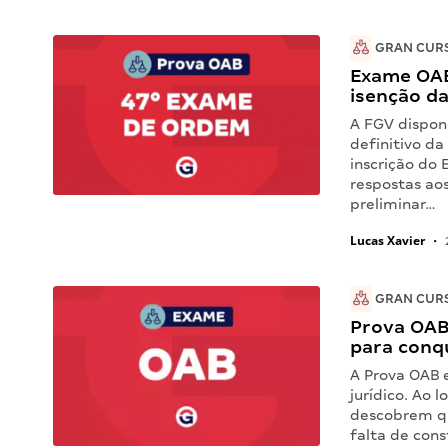
GRAN CUR
Exame OAB 
isenção da
A FGV disponi
definitivo da
inscrição do
respostas aos
preliminar…
Lucas Xavier
•
GRAN CUR
Prova OAB
para conq
A Prova OAB 
jurídico. Ao 
descobrem qu
falta de con