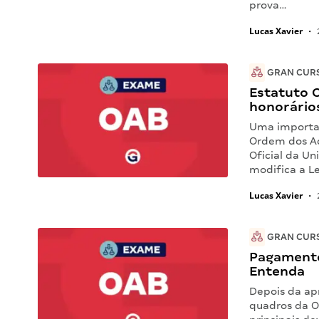
prova…
Lucas Xavier
•
GRAN CUR
Estatuto 
honorário
Uma importan
Ordem dos Ad
Oficial da Un
modifica a L
Lucas Xavier
•
GRAN CUR
Pagamento
Entenda
Depois da ap
quadros da O