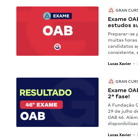
GRAN CUR
Exame OAB
estudos s
Preparar-se 
muitas horas 
candidatos a
consistente, 
Lucas Xavier
•
GRAN CUR
Exame OAB 
2ª fase!
A Fundação Ge
29 de julho d
OAB 46. Além
disponibiliza
Lucas Xavier
•