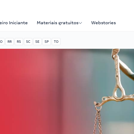
iro Iniciante
Materiais gratuitos
Webstories
O
RR
RS
SC
SE
SP
TO