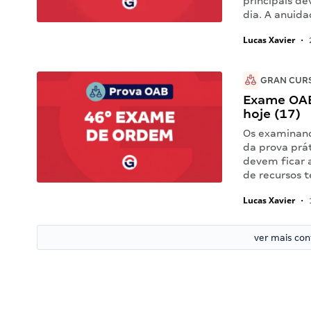
principais d
dia. A anuid
Lucas Xavier
•
GRAN CUR
Exame OAB 
hoje (17)
Os examinand
da prova prá
devem ficar 
de recursos t
Lucas Xavier
•
ver mais co