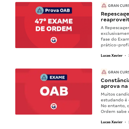
GRAN CUR
Repescage
reaprovei
A Repescagem
exclusivamen
fase do Exam
prático-prof
Lucas Xavier
•
GRAN CUR
Constância
aprova na
Muitos candi
estudando é 
No entanto, 
Ordem sabe q
Lucas Xavier
•