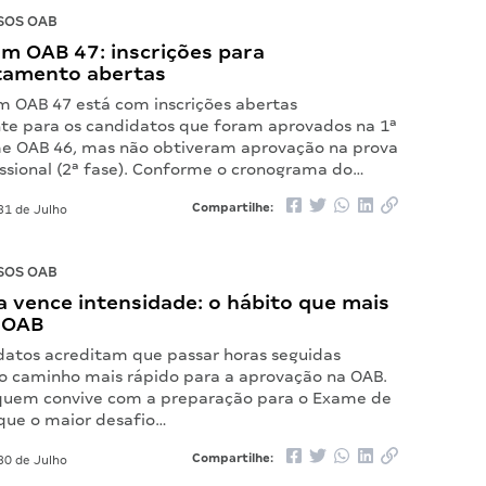
SOS OAB
m OAB 47: inscrições para
tamento abertas
 OAB 47 está com inscrições abertas
te para os candidatos que foram aprovados na 1ª
e OAB 46, mas não obtiveram aprovação na prova
issional (2ª fase). Conforme o cronograma do…
Compartilhe:
31 de Julho
SOS OAB
 vence intensidade: o hábito que mais
 OAB
datos acreditam que passar horas seguidas
o caminho mais rápido para a aprovação na OAB.
quem convive com a preparação para o Exame de
ue o maior desafio…
Compartilhe:
30 de Julho