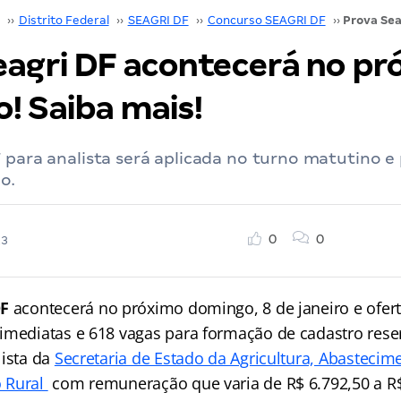
››
Distrito Federal
››
SEAGRI DF
››
Concurso SEAGRI DF
››
eagri DF acontecerá no pr
! Saiba mais!
 para analista será aplicada no turno matutino e
o.
0
0
23
DF
acontecerá no próximo domingo, 8 de janeiro e ofert
imediatas e 618 vagas para formação de cadastro rese
lista da
Secretaria de Estado da Agricultura, Abastecim
 Rural
com remuneração que varia de R$ 6.792,50 a R$