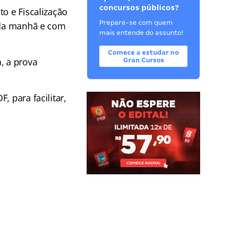
concursos públicos?
to e Fiscalização
Prepare-se com quem
o da manhã e com
mais entende do assunto!
Comece a estudar no
, a prova
Gran Cursos
 para facilitar,