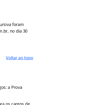
cursiva foram
.br, no dia 30
Voltar ao topo
os: a Prova
ara os cargos de