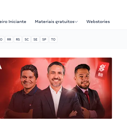
iro Iniciante
Materiais gratuitos
Webstories
O
RR
RS
SC
SE
SP
TO