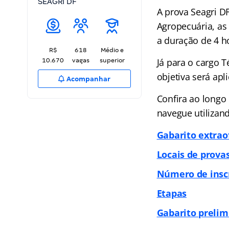
SEAGRI DF
A prova Seagri DF
Agropecuária, as
a duração de 4 h
R$
618
Médio e
Já para o cargo 
10.670
vagas
superior
objetiva será apl
Acompanhar
Confira ao longo 
navegue utilizand
Gabarito extraof
Locais de prova
Número de insc
Etapas
Gabarito prelim