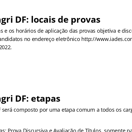
gri DF: locais de provas
as e os horários de aplicação das provas objetiva e dis
andidatos no endereço eletrônico http://www.iades.com
2022.
gri DF: etapas
F será composto por uma etapa comum a todos os carg
as: Prova Discursiva e Avaliação de Títulos, somente p