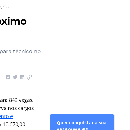
Prova Seagri DF acontecerá no próximo domingo! Saiba mais!
óximo
 para técnico no
ará 842 vagas,
rva nos cargos
ento e
Quer conquistar a sua
 10.670,00.
aprovação em