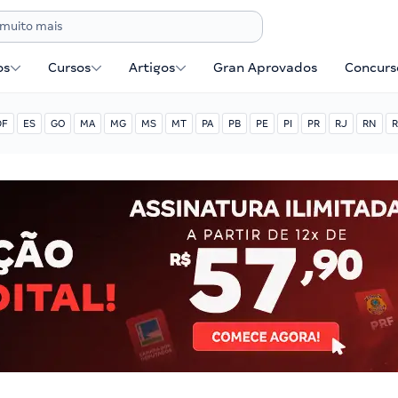
os
Cursos
Artigos
Gran Aprovados
Concurse
DF
ES
GO
MA
MG
MS
MT
PA
PB
PE
PI
PR
RJ
RN
R