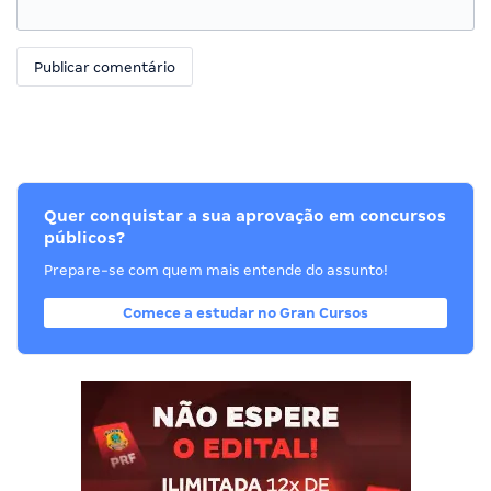
Quer conquistar a sua aprovação em concursos
públicos?
Prepare-se com quem mais entende do assunto!
Comece a estudar no Gran Cursos