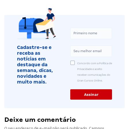
Cadastre-se e
receba as
notícias em
Concordo com a Política de
destaque da
Privacidade e aceito
semana, dicas,
receber comunicações do
novidades e
Gran Cursos Online.
muito mais.
Deixe um comentário
O seu endereço de e-mail não será publicado.
Campos