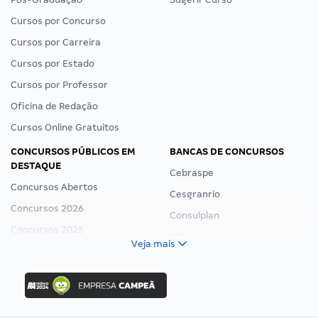
Cursos por Concurso
Cursos por Carreira
Cursos por Estado
Cursos por Professor
Oficina de Redação
Cursos Online Gratuitos
CONCURSOS PÚBLICOS EM
BANCAS DE CONCURSOS
DESTAQUE
Cebraspe
Concursos Abertos
Cesgranrio
Concursos 2026
Consulplan
Concursos 2025
FCC
Veja mais
Concurso Nacional Unificado
FGV
Concurso Ibama
Idecan
Concurso MPU
Selecon
Editais publicados