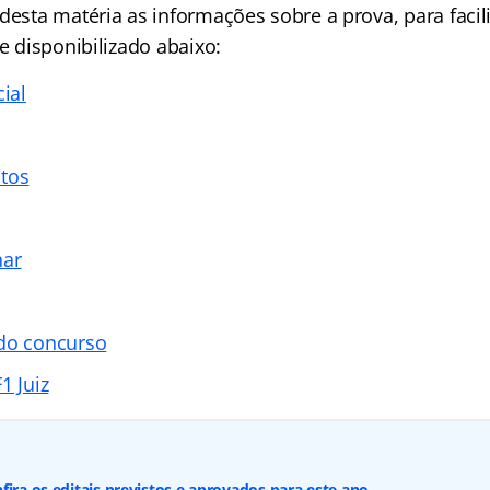
desta matéria as informações sobre a prova, para facil
ce disponibilizado abaixo:
cial
tos
nar
 do concurso
1 Juiz
fira os editais previstos e aprovados para este ano.