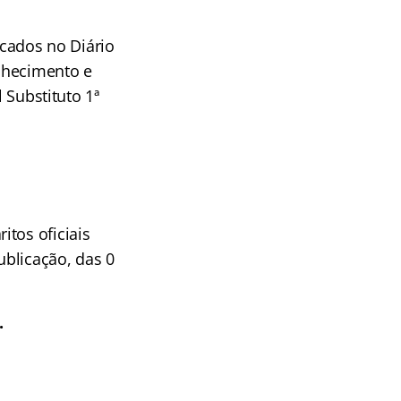
icados no Diário
nhecimento e
 Substituto 1ª
tos oficiais
ublicação, das 0
.