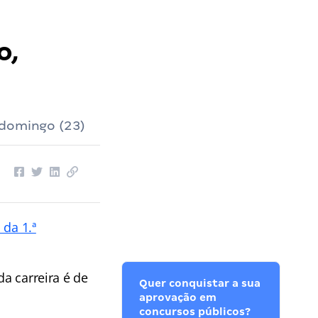
o,
 domingo (23)
 da 1.ª
da carreira é de
Quer conquistar a sua
aprovação em
concursos públicos?