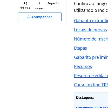
Confira ao longo 
R$
1
Superior
33.924
vagas
utilizando o índi
Acompanhar
Gabarito extraofi
Locais de provas
Número de inscri
Etapas
Gabarito prelimi
Recursos
Resumo e edital
Curso on-line TRF
Destaques:
Concursos 2023: con