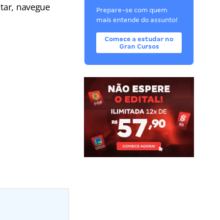
itar, navegue
Prepare-se com quem
mais entende do assunto!
Comece a estudar no
Gran Cursos