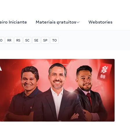
iro Iniciante
Materiais gratuitos
Webstories
O
RR
RS
SC
SE
SP
TO