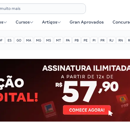
os
Cursos
Artigos
Gran Aprovados
Concurse
DF
ES
GO
MA
MG
MS
MT
PA
PB
PE
PI
PR
RJ
RN
R