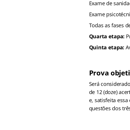
Exame de sanidad
Exame psicotécni
Todas as fases de
Quarta etapa:
Pr
Quinta etapa:
Av
Prova objet
Será considerado
de 12 (doze) acert
e, satisfeita ess
questões dos trê