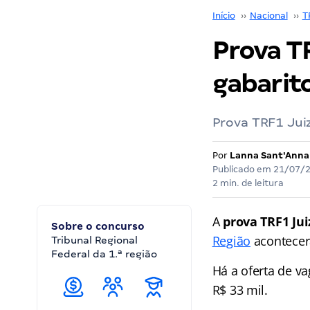
Início
››
Nacional
››
T
Prova TR
gabarito
Prova TRF1 Jui
Por
Lanna Sant'Anna
Publicado em
21/07/
2 min. de leitura
A
prova TRF1 Jui
Sobre o concurso
Região
acontecerá
Tribunal Regional
Federal da 1.ª região
Há a oferta de va
R$ 33 mil.