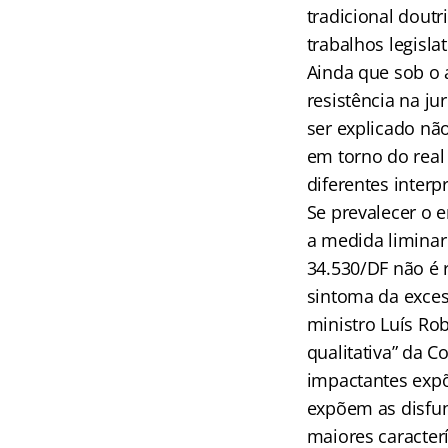
tradicional doutr
trabalhos legisla
Ainda que sob o a
resistência na j
ser explicado nã
em torno do real 
diferentes interp
Se prevalecer o 
a medida liminar
34.530/DF não é 
sintoma da exce
ministro Luís Rob
qualitativa” da C
impactantes expõ
expõem as disfun
maiores caracterí