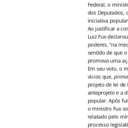
Federal, o minist
dos Deputados, o
iniciativa popular
Ao justificar a 
Luiz Fux declarou
poderes, “na med
sentido de que o 
promova uma ação
Em seu voto, o mi
vícios que,
primo 
projeto de lei de
anteprojeto e a d
popular. Após fu
o ministro Fux so
relatado pelo mi
processo legislat