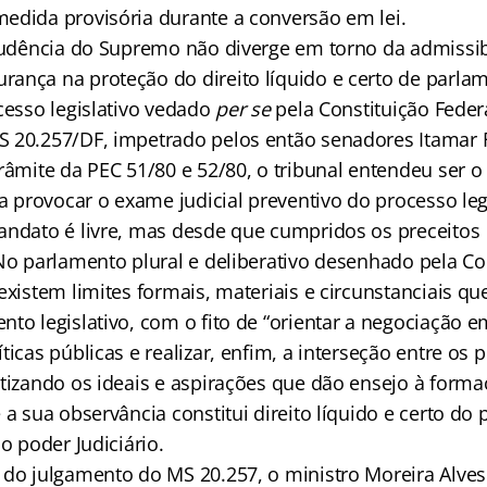
edida provisória durante a conversão em lei.
prudência do Supremo não diverge em torno da admissib
ança na proteção do direito líquido e certo de parla
cesso legislativo vedado
per se
pela Constituição Feder
 20.257/DF, impetrado pelos então senadores Itamar 
râmite da PEC 51/80 e 52/80, o tribunal entendeu ser 
ra provocar o exame judicial preventivo do processo legi
andato é livre, mas desde que cumpridos os preceitos
 No parlamento plural e deliberativo desenhado pela Co
existem limites formais, materiais e circunstanciais q
to legislativo, com o fito de “orientar a negociação e
ticas públicas e realizar, enfim, a interseção entre os 
etizando os ideais e aspirações que dão ensejo à form
 a sua observância constitui direito líquido e certo do
lo poder Judiciário.
 do julgamento do MS 20.257, o ministro Moreira Alve