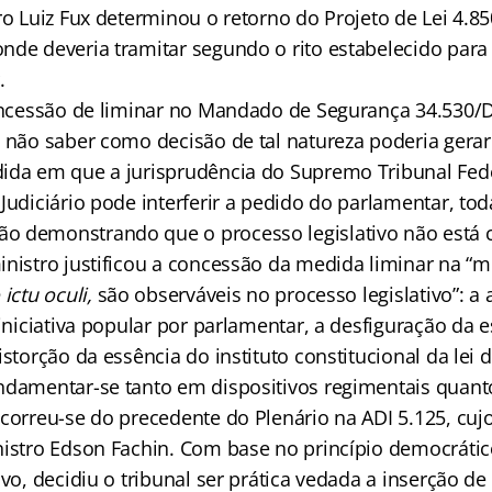
ro Luiz Fux determinou o retorno do Projeto de Lei 4.
nde deveria tramitar segundo o rito estabelecido para
.
concessão de liminar no Mandado de Segurança 34.530/D
 não saber como decisão de tal natureza poderia gerar 
ida em que a jurisprudência do Supremo Tribunal Feder
Judiciário pode interferir a pedido do parlamentar, tod
 demonstrando que o processo legislativo não está c
nistro justificou a concessão da medida liminar na “mu
ictu oculi,
são observáveis no processo legislativo”: a
 iniciativa popular por parlamentar, a desfiguração da 
istorção da essência do instituto constitucional da lei de
ndamentar-se tanto em dispositivos regimentais quanto
correu-se do precedente do Plenário na ADI 5.125, cuj
nistro Edson Fachin. Com base no princípio democrátic
ivo, decidiu o tribunal ser prática vedada a inserção d