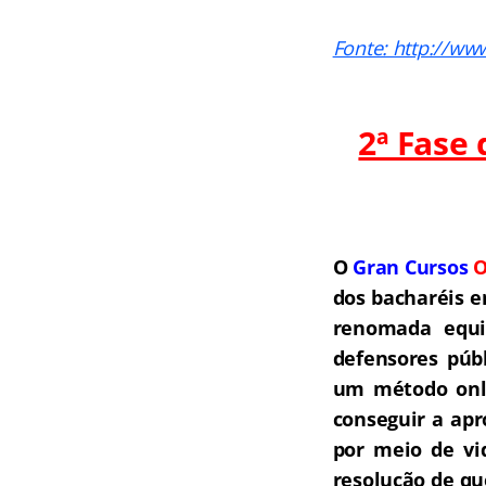
Fonte: http://ww
2ª Fase
O
Gran Cursos
O
dos bacharéis e
renomada equip
defensores públ
um método onli
conseguir a ap
por meio de vi
resolução de qu