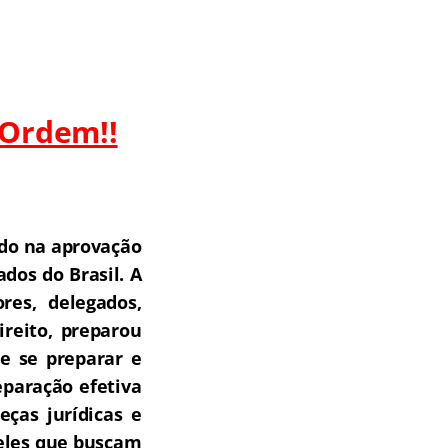
 Ordem!!
do na aprovação
dos do Brasil.
A
res, delegados,
ireito, preparou
e se preparar e
paração efetiva
ças jurídicas e
ueles que buscam