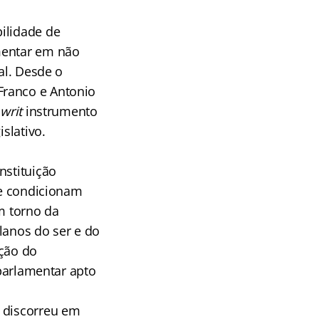
ilidade de
mentar em não
al. Desde o
Franco e Antonio
o
writ
instrumento
slativo.
nstituição
ue condicionam
m torno da
planos do ser e do
ação do
 parlamentar apto
s discorreu em