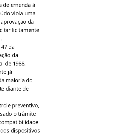
sta de emenda à
eúdo viola uma
r aprovação da
citar licitamente
.
 47 da
ração da
al de 1988.
to já
da maioria do
te diante de
ole preventivo,
sado o trâmite
compatibilidade
dos dispositivos