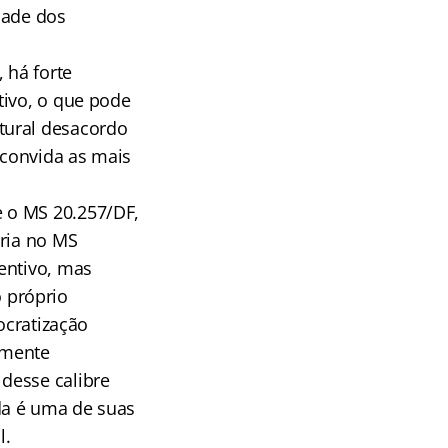
idade dos
 há forte
tivo, o que pode
tural desacordo
 convida as mais
 o MS 20.257/DF,
ória no MS
entivo, mas
 próprio
ocratização
camente
desse calibre
da é uma de suas
l.