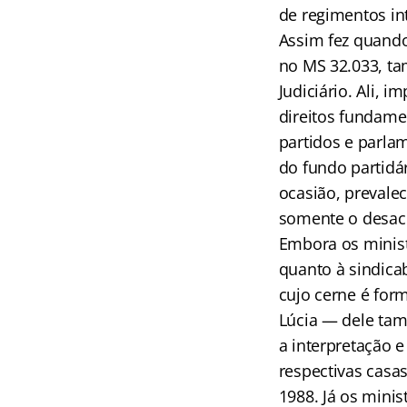
de regimentos in
Assim fez quando
no MS 32.033, ta
Judiciário. Ali, 
direitos fundame
partidos e parla
do fundo partidá
ocasião, prevale
somente o desac
Embora os minist
quanto à sindicab
cujo cerne é fo
Lúcia — dele tam
a interpretação 
respectivas casas
1988. Já os minis