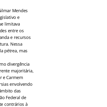
o
 Gilmar Mendes
islativo e
ue limitava
des entre os
ganda e recursos
atura. Nessa
la pétrea, mas
emo divergência
rente majoritária,
er e Carmem
rsias envolvendo
 âmbito das
ção Federal de
e contrários à