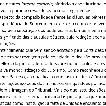
ina de atos
interna corporis
, aferindo a constitucional
tivos a partir do respeito às normas regimentais.
specto da compatibilidade frente às cláusulas pétreas,
urisprudência do Supremo em exercer o controle preven
o só pela separação dos poderes, mas também pela na
significado das cláusulas pétreas, cuja redação aberta
retações.
entendimento que vem sendo adotado pela Corte desde
 deverá ser revogada pelo colegiado. A decisão provis
reflexo da jurisprudência do Supremo no controle prev
ssiva monocratização do Supremo. Como reconheceu o
erto Barroso, ao qualificar como justa a crítica à “mon
orte, ações isoladas dos ministros em questões politi
em a imagem do Tribunal. Mais do que isso, decisões 
cionalidades internas provocadas por aquela que ain
sticas como instituição: a falta de unidade enquanto ta