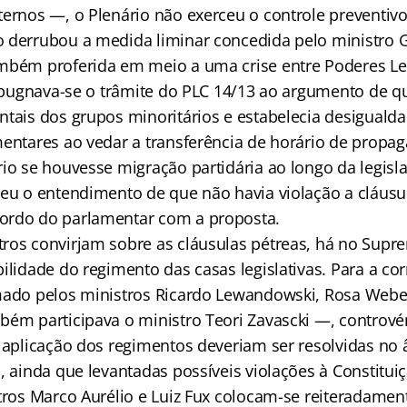
ternos —, o Plenário não exerceu o controle preventiv
 derrubou a medida liminar concedida pelo ministro
mbém proferida em meio a uma crise entre Poderes Leg
impugnava-se o trâmite do PLC 14/13 ao argumento de q
ntais dos grupos minoritários e estabelecia desigualda
mentares ao vedar a transferência de horário de propa
rio se houvesse migração partidária ao longo da legisl
ceu o entendimento de que não havia violação a cláusu
ordo do parlamentar com a proposta.
ros convirjam sobre as cláusulas pétreas, há no Supr
ilidade do regimento das casas legislativas. Para a cor
rmado pelos ministros Ricardo Lewandowski, Rosa Web
bém participava o ministro Teori Zavascki —, contrové
e aplicação dos regimentos deveriam ser resolvidas no
, ainda que levantadas possíveis violações à Constitui
tros Marco Aurélio e Luiz Fux colocam-se reiteradament