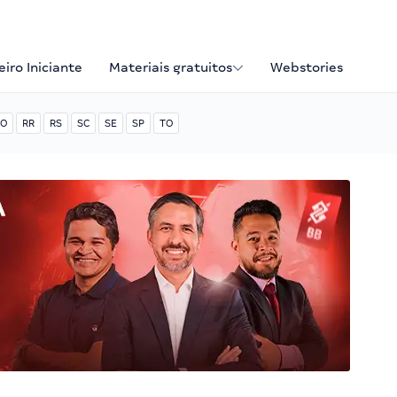
iro Iniciante
Materiais gratuitos
Webstories
O
RR
RS
SC
SE
SP
TO