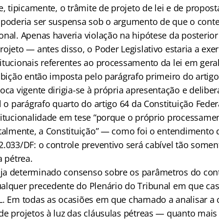
e, tipicamente, o trâmite de projeto de lei e de propo
 poderia ser suspensa sob o argumento de que o cont
onal. Apenas haveria violação na hipótese da posterio
ojeto — antes disso, o Poder Legislativo estaria a exer
itucionais referentes ao processamento da lei em geral
ibição então imposta pelo parágrafo primeiro do artigo
oca vigente dirigia-se à própria apresentação e delibe
l o parágrafo quarto do artigo 64 da Constituição Feder
titucionalidade em tese “porque o próprio processamen
ntalmente, a Constituição” — como foi o entendimento 
2.033/DF: o controle preventivo será cabível tão somen
a pétrea.
a determinado consenso sobre os parâmetros do contr
alquer precedente do Plenário do Tribunal em que cas
L. Em todas as ocasiões em que chamado a analisar a 
de projetos à luz das cláusulas pétreas — quanto mais 