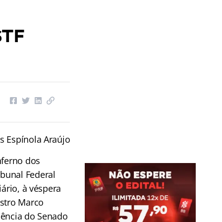
STF
s Espínola Araújo
nferno dos
bunal Federal
iário, à véspera
istro Marco
dência do Senado