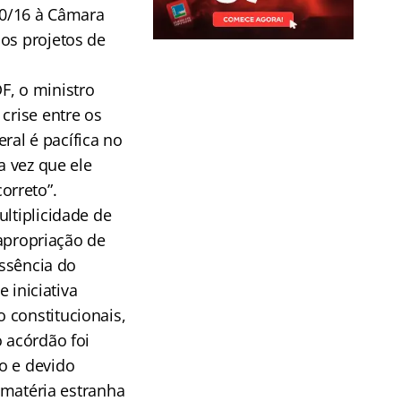
850/16 à Câmara
 os projetos de
F, o ministro
crise entre os
al é pacífica no
a vez que ele
orreto”.
ltiplicidade de
 apropriação de
essência do
 iniciativa
 constitucionais,
o acórdão foi
o e devido
e matéria estranha