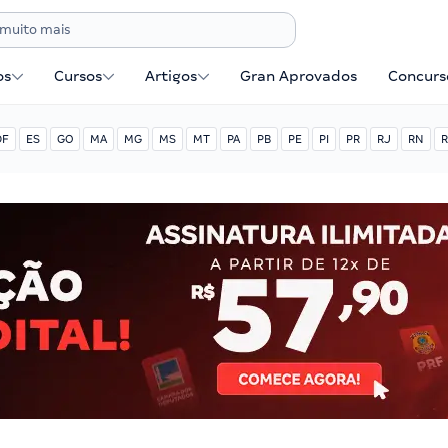
os
Cursos
Artigos
Gran Aprovados
Concurse
DF
ES
GO
MA
MG
MS
MT
PA
PB
PE
PI
PR
RJ
RN
R