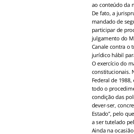
ao conteúdo da m
De fato, a juris
mandado de segur
participar de pro
julgamento do MS
Canale contra o t
jurídico hábil pa
O exercício do m
constitucionais.
Federal de 1988, 
todo o procedimen
condição das polí
dever-ser, concr
Estado”, pelo que
a ser tutelado pe
Ainda na ocasião