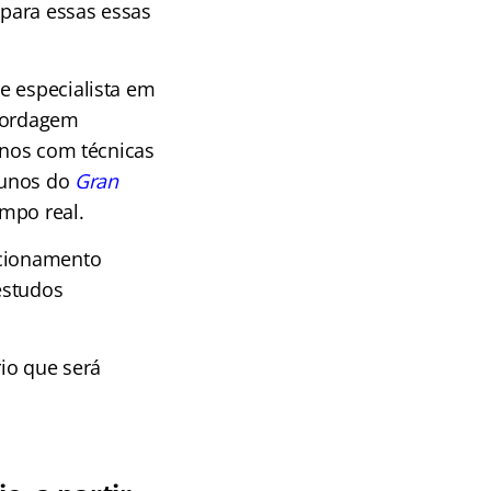
para essas essas
e especialista em
abordagem
unos com técnicas
alunos do
Gran
empo real.
ecionamento
estudos
rio que será