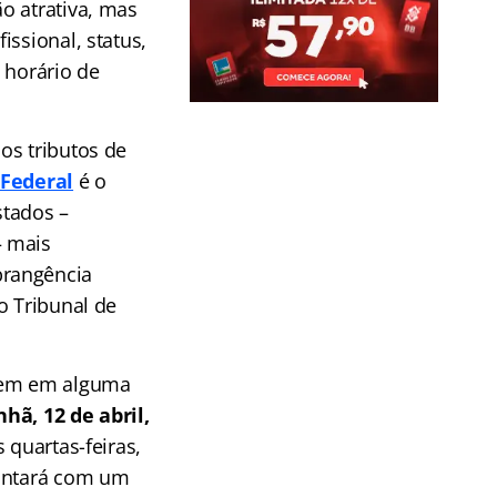
o atrativa, mas
issional, status,
 horário de
os tributos de
 Federal
é o
stados –
– mais
brangência
o Tribunal de
arem em alguma
ã, 12 de abril,
s quartas-feiras,
ontará com um