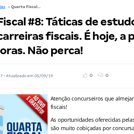
ias
››
Quarta Fiscal #8: Táticas de estudo e dicas para as carreiras fiscais. É hoje, a partir das 20 horas. Não perca!
iscal #8: Táticas de estud
arreiras fiscais. É hoje, a 
oras. Não perca!
0
0
17
• Atualizado em
05/09/19
Atenção concurseiros que almejam
fiscais!
As oportunidades oferecidas pela
são muito cobiçadas por concurs