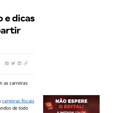
o e dicas
partir
 as carreiras
s
carreiras fiscais
andos de todo