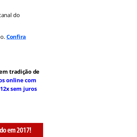
canal do
po.
Confira
tem tradição de
os online com
 12x sem juros