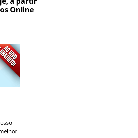
e, a partir
sos Online
nosso
 melhor