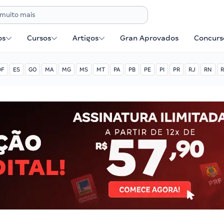
os
Cursos
Artigos
Gran Aprovados
Concurse
DF
ES
GO
MA
MG
MS
MT
PA
PB
PE
PI
PR
RJ
RN
R