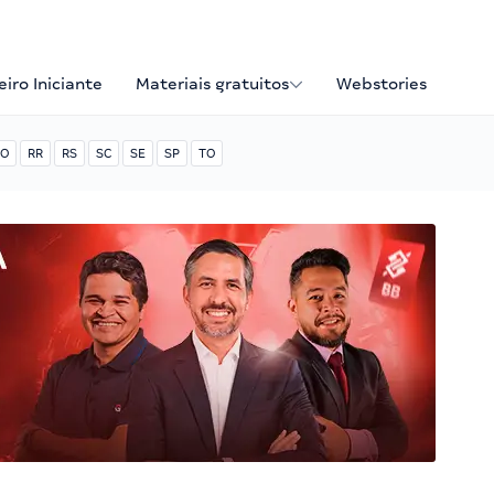
iro Iniciante
Materiais gratuitos
Webstories
O
RR
RS
SC
SE
SP
TO