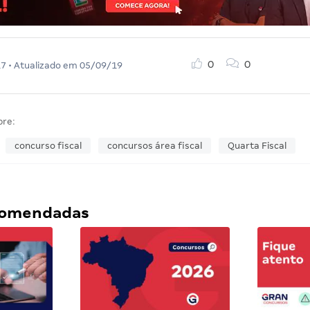
0
0
17
• Atualizado em
05/09/19
bre:
concurso fiscal
concursos área fiscal
Quarta Fiscal
ecomendadas