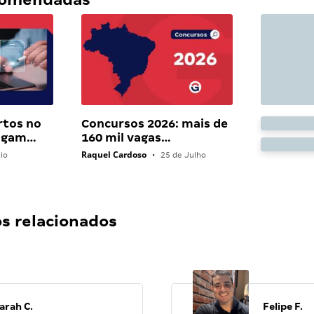
rtos no
Concursos 2026: mais de
pagam…
160 mil vagas…
Raquel Cardoso
io
•
25 de Julho
 relacionados
arah C.
Felipe F.