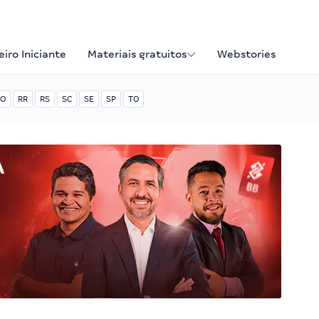
iro Iniciante
Materiais gratuitos
Webstories
O
RR
RS
SC
SE
SP
TO