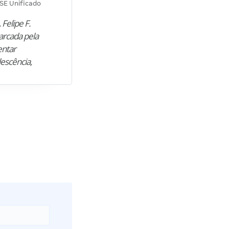
SE Unificado
Concurso SEPLAG CE
 Felipe F.
“Natural de Juazeiro do Norte (CE),
arcada pela
M. encontrou nos estudos o cami
entar
para construir uma nova fase da vi
lescência,
profissional. Após…”