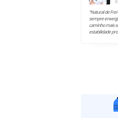
C
“Natural de Frei 
sempre enxergo
caminho mais se
estabilidade pro