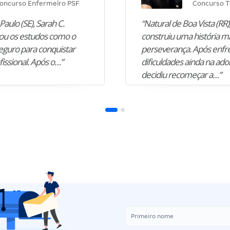
oncurso Enfermeiro PSF
Concurso T
Paulo (SE), Sarah C.
“Natural de Boa Vista (RR),
u os estudos como o
construiu uma história m
guro para conquistar
perseverança. Após enfr
fissional. Após o…”
dificuldades ainda na ado
decidiu recomeçar a…”