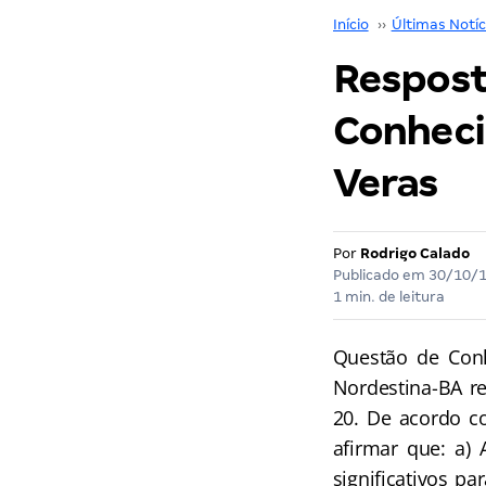
Início
››
Últimas Notíc
Respost
Conheci
Veras
Por
Rodrigo Calado
Publicado em
30/10/
1 min. de leitura
Questão de Conh
Nordestina-BA re
20. De acordo co
afirmar que: a)
significativos p