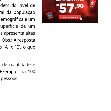
ndem do nível de
ral da população
demográfica é um
superfície de um
os apresenta altas
 Obs.: A resposta
s “A” e “E”, o que
s de natalidade e
. Exemplo: há 100
 pessoas.