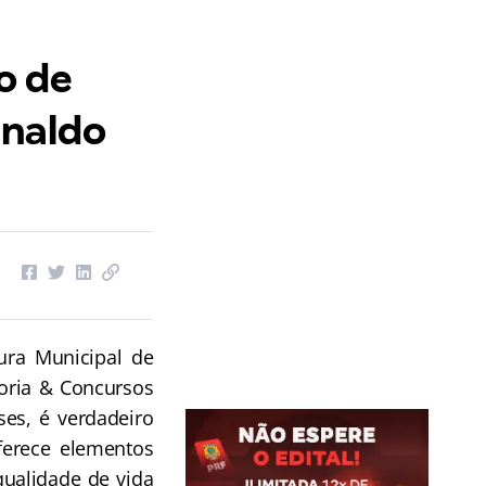
o de
inaldo
ura Municipal de
soria & Concursos
ses, é verdadeiro
ferece elementos
qualidade de vida