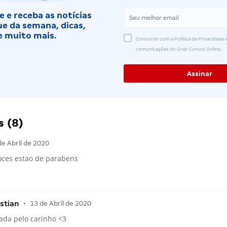
 e receba as notícias
e da semana, dicas,
e muito mais.
Concordo com a Política de Privacidade e
comunicações do Gran Cursos Online.
 (8)
de Abril de 2020
oces estao de parabens
istian
•
13 de Abril de 2020
ada pelo carinho <3