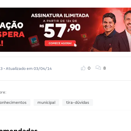
0
8
13
• Atualizado em
03/04/14
bre:
onhecimentos
municipal
tira-dúvidas
ecomendadas