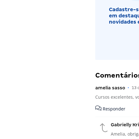
Cadastre-se
em destaqu
novidades 
Comentários
amelia sasso
•
13 
Cursos excelentes, v
Responder
Gabrielly Kr
Amelia, obrig