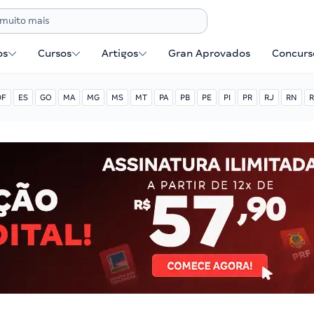
os
Cursos
Artigos
Gran Aprovados
Concurse
DF
ES
GO
MA
MG
MS
MT
PA
PB
PE
PI
PR
RJ
RN
R