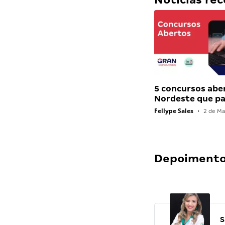
5 concursos abe
Nordeste que 
Fellype Sales
•
2 de Ma
Depoimentos
S