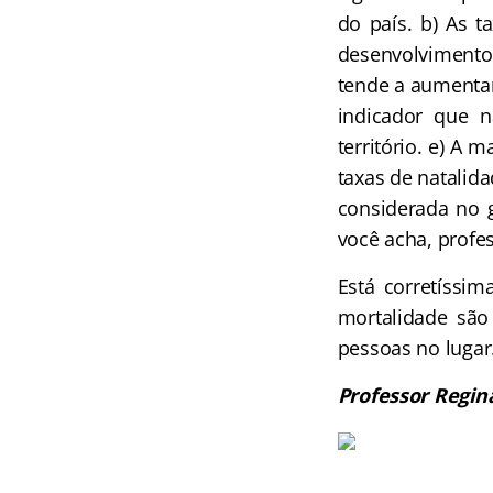
do país. b) As 
desenvolvimento
tende a aumenta
indicador que n
território. e) A 
taxas de natalid
considerada no ga
você acha, profe
Está corretíssim
mortalidade são 
pessoas no lugar
Professor Regin