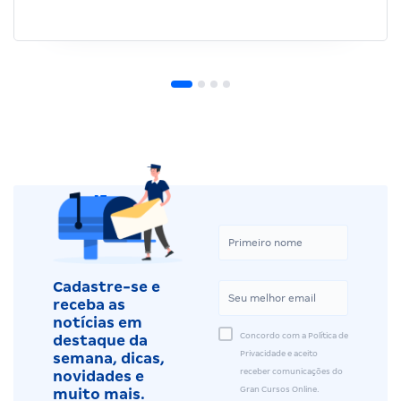
Cadastre-se e
receba as
notícias em
Concordo com a Política de
destaque da
Privacidade e aceito
semana, dicas,
receber comunicações do
novidades e
Gran Cursos Online.
muito mais.