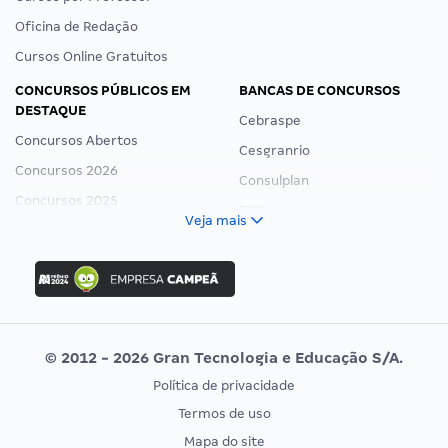
Oficina de Redação
Cursos Online Gratuitos
CONCURSOS PÚBLICOS EM
BANCAS DE CONCURSOS
DESTAQUE
Cebraspe
Concursos Abertos
Cesgranrio
Concursos 2026
Consulplan
Concursos 2025
FCC
Veja mais
Concurso Nacional Unificado
FGV
Concurso Ibama
Idecan
Concurso MPU
Selecon
Editais publicados
Uniase
© 2012 - 2026 Gran Tecnologia e Educação S/A.
Vunesp
Política de privacidade
CONCURSOS POR PROFISSÃO
EXAME DE ORDEM
Termos de uso
Concursos Administrativos
OAB
Mapa do site