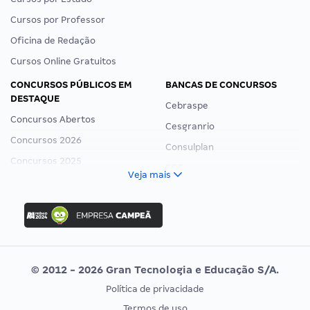
Cursos por Professor
Oficina de Redação
Cursos Online Gratuitos
CONCURSOS PÚBLICOS EM
BANCAS DE CONCURSOS
DESTAQUE
Cebraspe
Concursos Abertos
Cesgranrio
Concursos 2026
Consulplan
Concursos 2025
FCC
Veja mais
Concurso Nacional Unificado
FGV
Concurso Ibama
Idecan
Concurso MPU
Selecon
Editais publicados
Uniase
© 2012 - 2026 Gran Tecnologia e Educação S/A.
Vunesp
Política de privacidade
CONCURSOS POR PROFISSÃO
EXAME DE ORDEM
Termos de uso