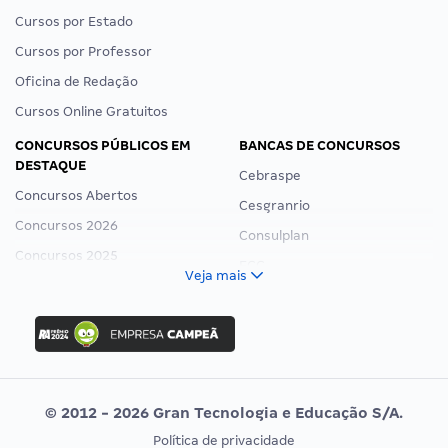
Cursos por Estado
Cursos por Professor
Oficina de Redação
Cursos Online Gratuitos
CONCURSOS PÚBLICOS EM
BANCAS DE CONCURSOS
DESTAQUE
Cebraspe
Concursos Abertos
Cesgranrio
Concursos 2026
Consulplan
Concursos 2025
FCC
Veja mais
Concurso Nacional Unificado
FGV
Concurso Ibama
Idecan
Concurso MPU
Selecon
Editais publicados
Uniase
© 2012 - 2026 Gran Tecnologia e Educação S/A.
Vunesp
Política de privacidade