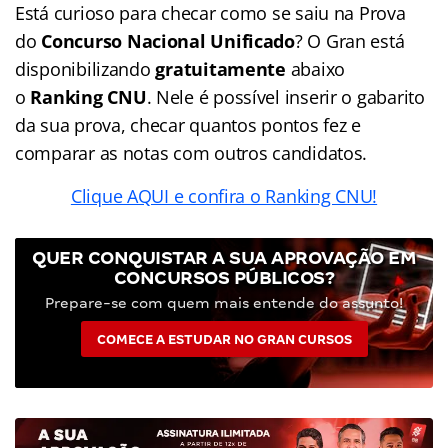
Está curioso para checar como se saiu na Prova
do
Concurso Nacional Unificado
? O Gran está
disponibilizando
gratuitamente
abaixo
o
Ranking CNU
. Nele é possível inserir o gabarito
da sua prova, checar quantos pontos fez e
comparar as notas com outros candidatos.
Clique AQUI e confira o Ranking CNU!
QUER CONQUISTAR A SUA APROVAÇÃO EM
CONCURSOS PÚBLICOS?
Prepare-se com quem mais entende do assunto!
COMECE A ESTUDAR NO GRAN CURSOS