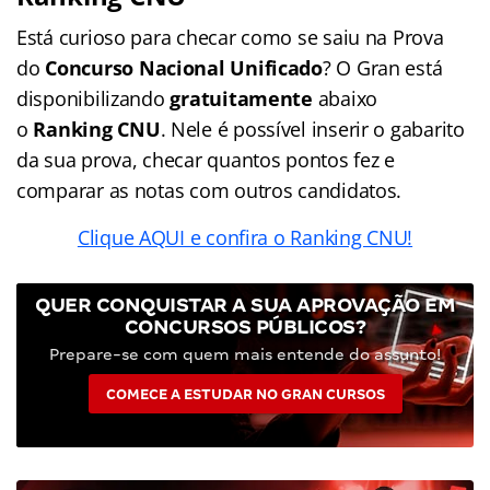
Está curioso para checar como se saiu na Prova
do
Concurso Nacional Unificado
? O Gran está
disponibilizando
gratuitamente
abaixo
o
Ranking CNU
. Nele é possível inserir o gabarito
da sua prova, checar quantos pontos fez e
comparar as notas com outros candidatos.
Clique AQUI e confira o Ranking CNU!
QUER CONQUISTAR A SUA APROVAÇÃO EM
CONCURSOS PÚBLICOS?
Prepare-se com quem mais entende do assunto!
COMECE A ESTUDAR NO GRAN CURSOS