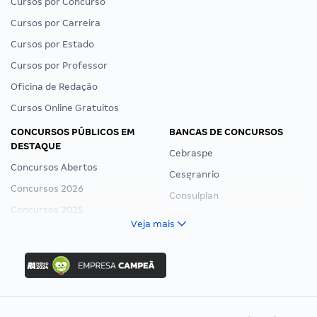
Cursos por Concurso
Cursos por Carreira
Cursos por Estado
Cursos por Professor
Oficina de Redação
Cursos Online Gratuitos
CONCURSOS PÚBLICOS EM
BANCAS DE CONCURSOS
DESTAQUE
Cebraspe
Concursos Abertos
Cesgranrio
Concursos 2026
Consulplan
Concursos 2025
FCC
Veja mais
Concurso Nacional Unificado
FGV
Concurso Ibama
Idecan
Concurso MPU
Selecon
Editais publicados
Uniase