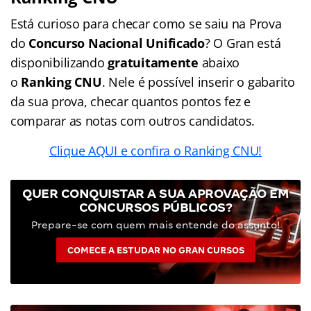
Está curioso para checar como se saiu na Prova
do
Concurso Nacional Unificado
? O Gran está
disponibilizando
gratuitamente
abaixo
o
Ranking CNU
. Nele é possível inserir o gabarito
da sua prova, checar quantos pontos fez e
comparar as notas com outros candidatos.
Clique AQUI e confira o Ranking CNU!
QUER CONQUISTAR A SUA APROVAÇÃO EM
CONCURSOS PÚBLICOS?
Prepare-se com quem mais entende do assunto!
COMECE A ESTUDAR NO GRAN CURSOS