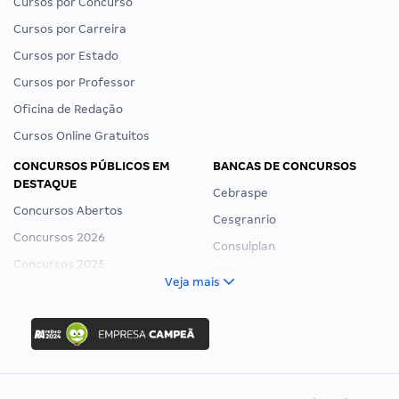
Cursos por Concurso
Cursos por Carreira
Cursos por Estado
Cursos por Professor
Oficina de Redação
Cursos Online Gratuitos
CONCURSOS PÚBLICOS EM
BANCAS DE CONCURSOS
DESTAQUE
Cebraspe
Concursos Abertos
Cesgranrio
Concursos 2026
Consulplan
Concursos 2025
FCC
Veja mais
Concurso Nacional Unificado
FGV
Concurso Ibama
Idecan
Concurso MPU
Selecon
Editais publicados
Uniase