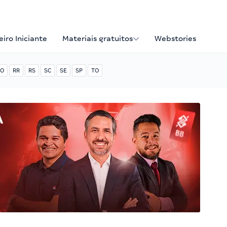
iro Iniciante
Materiais gratuitos
Webstories
O
RR
RS
SC
SE
SP
TO