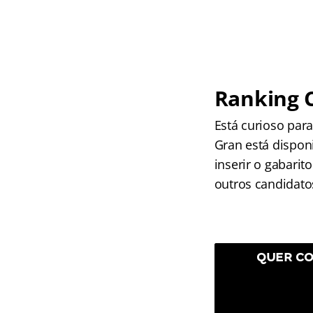
Ranking 
Está curioso par
Gran está dispon
inserir o gabari
outros candidato
QUER CO