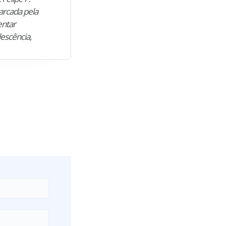
arcada pela
M. encontrou nos estudos o cami
entar
para construir uma nova fase da vi
lescência,
profissional. Após…”