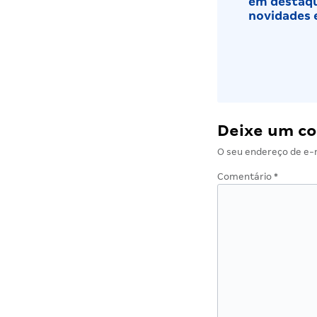
em destaqu
novidades 
Deixe um c
O seu endereço de e-m
Comentário
*