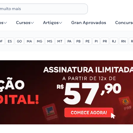
os
Cursos
Artigos
Gran Aprovados
Concurse
DF
ES
GO
MA
MG
MS
MT
PA
PB
PE
PI
PR
RJ
RN
R