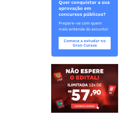
Quer conquistar a sua
aprovação em
concursos públicos?
Prepare-se com quem
mais entende do assunto!
Comece a estudar no
Gran Cursos