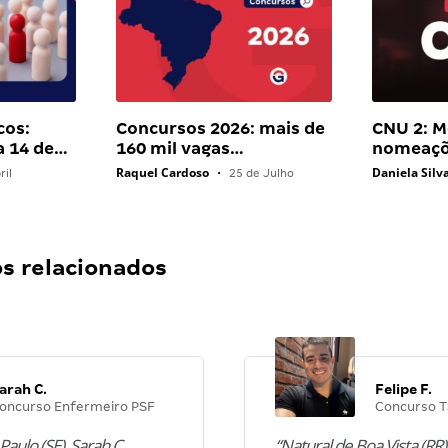
cos:
Concursos 2026: mais de
CNU 2: M
a 14 de…
160 mil vagas…
nomeaçõ
Raquel Cardoso
Daniela Silv
ril
•
25 de Julho
 relacionados
arah C.
Felipe F.
oncurso Enfermeiro PSF
Concurso T
Paulo (SE), Sarah C.
“Natural de Boa Vista (RR),