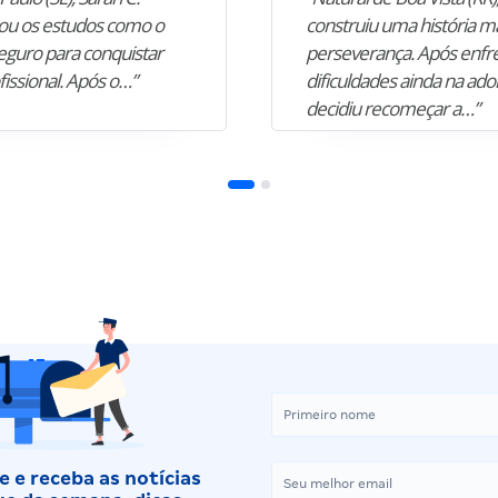
u os estudos como o
construiu uma história m
guro para conquistar
perseverança. Após enfr
fissional. Após o…”
dificuldades ainda na ado
decidiu recomeçar a…”
 e receba as notícias