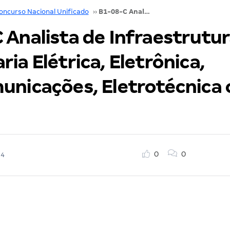
oncurso Nacional Unificado
››
B1-08-C Analista de Infraestrutura – Engenharia Elétrica, Eletrônica, Telecomunicações, Eletrotécnica ou Energia
Analista de Infraestrutur
ia Elétrica, Eletrônica,
unicações, Eletrotécnica 
0
0
24