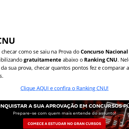
CNU
a checar como se saiu na Prova do
Concurso Nacional
ibilizando
gratuitamente
abaixo o
Ranking CNU
. Nel
to da sua prova, checar quantos pontos fez e comparar 
s.
Clique AQUI e confira o Ranking CNU!
NQUISTAR A SUA APROVAÇÃO EM CONCURSOS P
Prepare-se com quem mais entende do assunto!
COMECE A ESTUDAR NO GRAN CURSOS