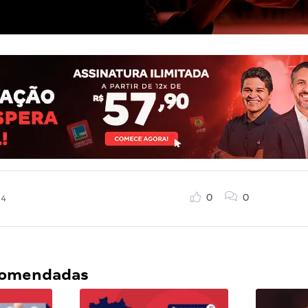
0
0
24
ecomendadas