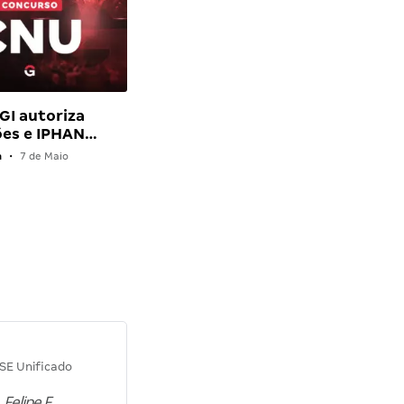
GI autoriza
es e IPHAN…
a
•
7 de Maio
Diana M.
SE Unificado
Concurso SEPLAG CE
 Felipe F.
“Natural de Juazeiro do Norte (CE),