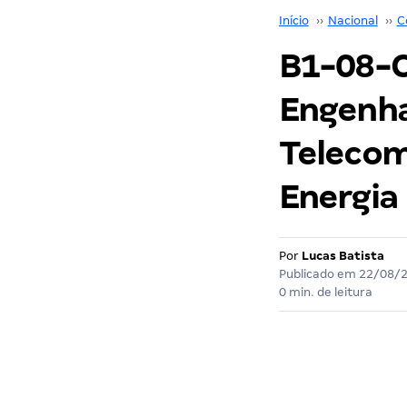
Início
››
Nacional
››
C
B1-08-C 
Engenhar
Telecom
Energia
Por
Lucas Batista
Publicado em
22/08/
0 min. de leitura