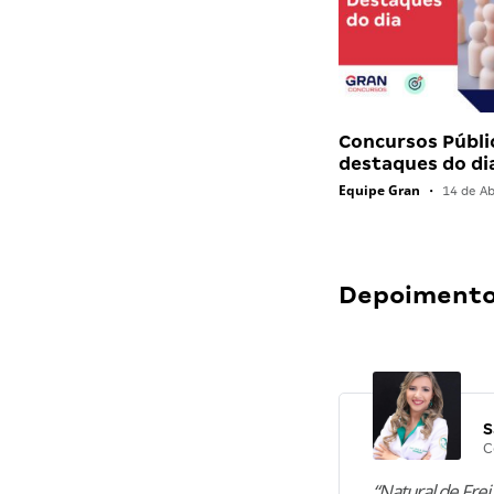
Concursos Públi
destaques do di
Equipe Gran
•
14 de Ab
Depoimentos
S
C
“Natural de Frei 