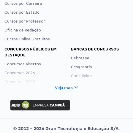
Cursos por Carreira
Cursos por Estado
Cursos por Professor
Oficina de Redação
Cursos Online Gratuitos
CONCURSOS PÚBLICOS EM
BANCAS DE CONCURSOS
DESTAQUE
Cebraspe
Concursos Abertos
Cesgranrio
Concursos 2026
Consulplan
Concursos 2025
FCC
Veja mais
Concurso Nacional Unificado
FGV
Concurso Ibama
Idecan
Concurso MPU
Selecon
Editais publicados
Uniase
© 2012 - 2026 Gran Tecnologia e Educação S/A.
Vunesp