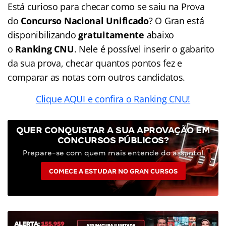
Está curioso para checar como se saiu na Prova
do
Concurso Nacional Unificado
? O Gran está
disponibilizando
gratuitamente
abaixo
o
Ranking CNU
. Nele é possível inserir o gabarito
da sua prova, checar quantos pontos fez e
comparar as notas com outros candidatos.
Clique AQUI e confira o Ranking CNU!
QUER CONQUISTAR A SUA APROVAÇÃO EM
CONCURSOS PÚBLICOS?
Prepare-se com quem mais entende do assunto!
COMECE A ESTUDAR NO GRAN CURSOS