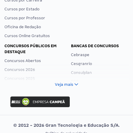
Cursos por Carreira
Cursos por Estado
Cursos por Professor
Oficina de Redação
Cursos Online Gratuitos
CONCURSOS PÚBLICOS EM
BANCAS DE CONCURSOS
DESTAQUE
Cebraspe
Concursos Abertos
Cesgranrio
Concursos 2026
Consulplan
Concursos 2025
FCC
Veja mais
Concurso Nacional Unificado
FGV
Concurso Ibama
Idecan
Concurso MPU
Selecon
Editais publicados
Uniase
© 2012 - 2026 Gran Tecnologia e Educação S/A.
Vunesp