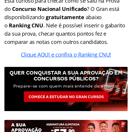
Está curioso para checar como se saiu na Prova
do
Concurso Nacional Unificado
? O Gran está
disponibilizando
gratuitamente
abaixo
o
Ranking CNU
. Nele é possível inserir o gabarito
da sua prova, checar quantos pontos fez e
comparar as notas com outros candidatos.
Clique AQUI e confira o Ranking CNU!
QUER CONQUISTAR A SUA APROVAÇÃO EM
CONCURSOS PÚBLICOS?
Prepare-se com quem mais entende do assunto!
COMECE A ESTUDAR NO GRAN CURSOS