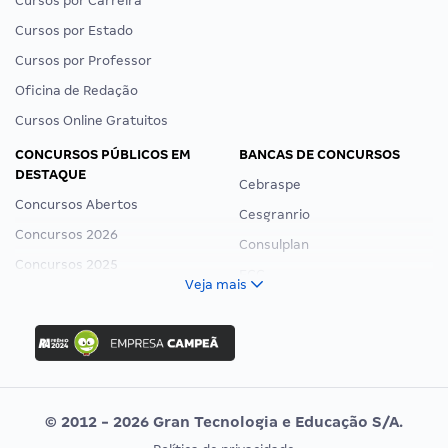
Cursos por Carreira
Cursos por Estado
Cursos por Professor
Oficina de Redação
Cursos Online Gratuitos
CONCURSOS PÚBLICOS EM
BANCAS DE CONCURSOS
DESTAQUE
Cebraspe
Concursos Abertos
Cesgranrio
Concursos 2026
Consulplan
Concursos 2025
FCC
Veja mais
Concurso Nacional Unificado
FGV
Concurso Ibama
Idecan
Concurso MPU
Selecon
Editais publicados
Uniase
© 2012 - 2026 Gran Tecnologia e Educação S/A.
Vunesp