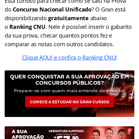
Está curioso para checar como se saiu na Prova
do
Concurso Nacional Unificado
? O Gran está
disponibilizando
gratuitamente
abaixo
o
Ranking CNU
. Nele é possível inserir o gabarito
da sua prova, checar quantos pontos fez e
comparar as notas com outros candidatos.
Clique AQUI e confira o Ranking CNU!
QUER CONQUISTAR A SUA APROVAÇÃO EM
CONCURSOS PÚBLICOS?
Prepare-se com quem mais entende do assunto!
COMECE A ESTUDAR NO GRAN CURSOS