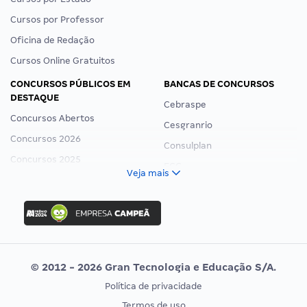
Cursos por Professor
Oficina de Redação
Cursos Online Gratuitos
CONCURSOS PÚBLICOS EM
BANCAS DE CONCURSOS
DESTAQUE
Cebraspe
Concursos Abertos
Cesgranrio
Concursos 2026
Consulplan
Concursos 2025
FCC
Veja mais
Concurso Nacional Unificado
FGV
Concurso Ibama
Idecan
Concurso MPU
Selecon
Editais publicados
Uniase
© 2012 - 2026 Gran Tecnologia e Educação S/A.
Vunesp
Política de privacidade
CONCURSOS POR PROFISSÃO
EXAME DE ORDEM
Termos de uso