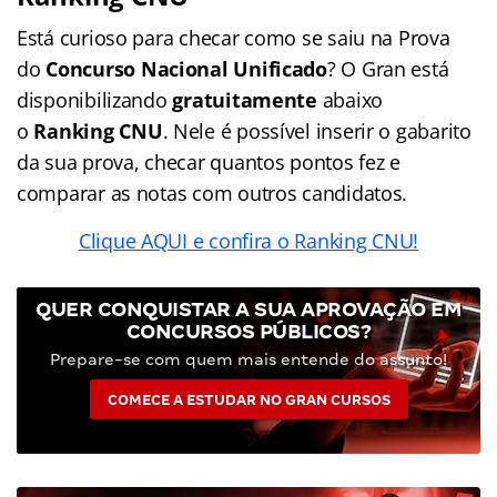
Está curioso para checar como se saiu na Prova
do
Concurso Nacional Unificado
? O Gran está
disponibilizando
gratuitamente
abaixo
o
Ranking CNU
. Nele é possível inserir o gabarito
da sua prova, checar quantos pontos fez e
comparar as notas com outros candidatos.
Clique AQUI e confira o Ranking CNU!
QUER CONQUISTAR A SUA APROVAÇÃO EM
CONCURSOS PÚBLICOS?
Prepare-se com quem mais entende do assunto!
COMECE A ESTUDAR NO GRAN CURSOS