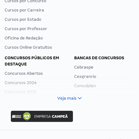
Cursos por Concurso
Cursos por Carreira
Cursos por Estado
Cursos por Professor
Oficina de Redação
Cursos Online Gratuitos
CONCURSOS PÚBLICOS EM
BANCAS DE CONCURSOS
DESTAQUE
Cebraspe
Concursos Abertos
Cesgranrio
Concursos 2026
Consulplan
Concursos 2025
FCC
Veja mais
Concurso Nacional Unificado
FGV
Concurso Ibama
Idecan
Concurso MPU
Selecon
Editais publicados
Uniase