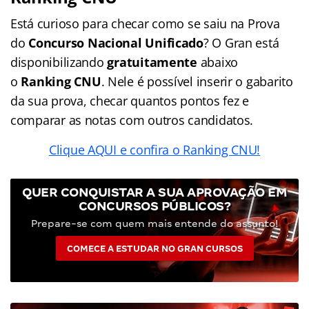
Está curioso para checar como se saiu na Prova
do
Concurso Nacional Unificado
? O Gran está
disponibilizando
gratuitamente
abaixo
o
Ranking CNU
. Nele é possível inserir o gabarito
da sua prova, checar quantos pontos fez e
comparar as notas com outros candidatos.
Clique AQUI e confira o Ranking CNU!
QUER CONQUISTAR A SUA APROVAÇÃO EM
CONCURSOS PÚBLICOS?
Prepare-se com quem mais entende do assunto!
COMECE A ESTUDAR NO GRAN CURSOS