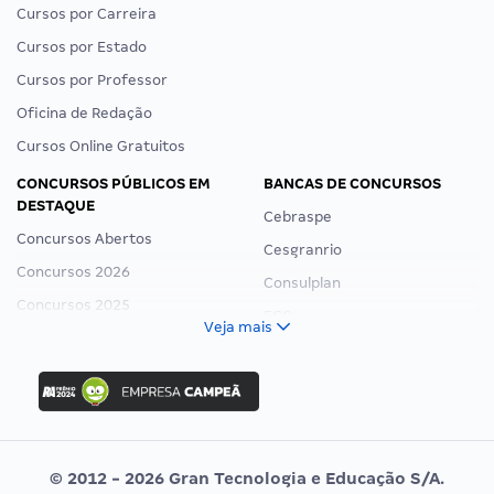
Cursos por Carreira
Cursos por Estado
Cursos por Professor
Oficina de Redação
Cursos Online Gratuitos
CONCURSOS PÚBLICOS EM
BANCAS DE CONCURSOS
DESTAQUE
Cebraspe
Concursos Abertos
Cesgranrio
Concursos 2026
Consulplan
Concursos 2025
FCC
Veja mais
Concurso Nacional Unificado
FGV
Concurso Ibama
Idecan
Concurso MPU
Selecon
Editais publicados
Uniase
© 2012 - 2026 Gran Tecnologia e Educação S/A.
Vunesp