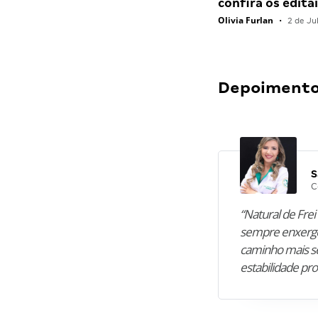
confira os edit
Olivia Furlan
•
2 de Ju
Depoimentos
S
C
“Natural de Frei 
sempre enxergo
caminho mais se
estabilidade pro