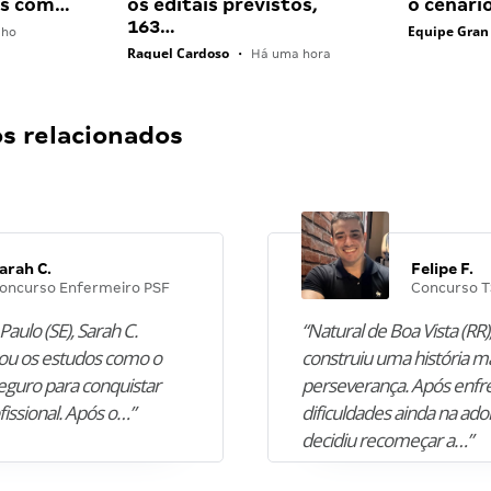
ais com…
os editais previstos,
o cenári
163…
Equipe Gran
lho
Raquel Cardoso
•
Há uma hora
 relacionados
arah C.
Felipe F.
oncurso Enfermeiro PSF
Concurso T
Paulo (SE), Sarah C.
“Natural de Boa Vista (RR),
u os estudos como o
construiu uma história m
guro para conquistar
perseverança. Após enfr
fissional. Após o…”
dificuldades ainda na ado
decidiu recomeçar a…”