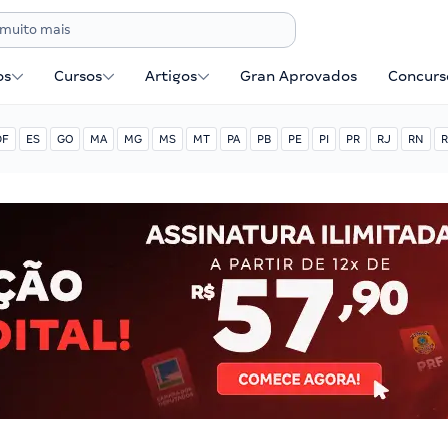
os
Cursos
Artigos
Gran Aprovados
Concurse
DF
ES
GO
MA
MG
MS
MT
PA
PB
PE
PI
PR
RJ
RN
R