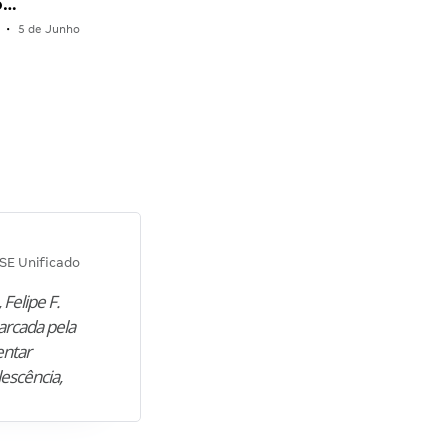
o…
•
5 de Junho
Diana M.
SE Unificado
Concurso SEPLAG CE
 Felipe F.
“Natural de Juazeiro do Norte (CE),
arcada pela
M. encontrou nos estudos o cami
entar
para construir uma nova fase da vi
lescência,
profissional. Após…”