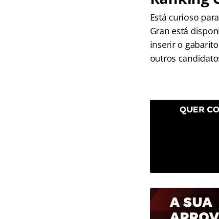
Está curioso par
Gran está dispon
inserir o gabari
outros candidato
QUER CO