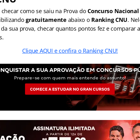
a checar como se saiu na Prova do
Concurso Nacional
ibilizando
gratuitamente
abaixo o
Ranking CNU
. Nel
to da sua prova, checar quantos pontos fez e comparar 
s.
Clique AQUI e confira o Ranking CNU!
NQUISTAR A SUA APROVAÇÃO EM CONCURSOS P
Prepare-se com quem mais entende do assunto!
COMECE A ESTUDAR NO GRAN CURSOS