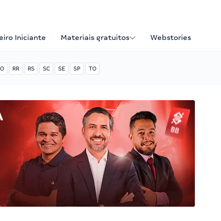
iro Iniciante
Materiais gratuitos
Webstories
O
RR
RS
SC
SE
SP
TO