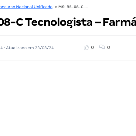
oncurso Nacional Unificado
››
MS: B5-08-C Tecnologista – Farmácia
08-C Tecnologista – Farmá
0
0
24
• Atualizado em
23/08/24