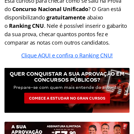
Está curioso para checar como se saiu na Prova
do
Concurso Nacional Unificado
? O Gran está
disponibilizando
gratuitamente
abaixo
o
Ranking CNU
. Nele é possível inserir o gabarito
da sua prova, checar quantos pontos fez e
comparar as notas com outros candidatos.
Clique AQUI e confira o Ranking CNU!
QUER CONQUISTAR A SUA APROVAÇÃO EM
CONCURSOS PÚBLICOS?
Prepare-se com quem mais entende do assunto!
COMECE A ESTUDAR NO GRAN CURSOS