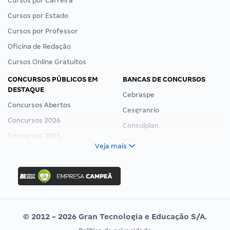
Cursos por Carreira
Cursos por Estado
Cursos por Professor
Oficina de Redação
Cursos Online Gratuitos
CONCURSOS PÚBLICOS EM
BANCAS DE CONCURSOS
DESTAQUE
Cebraspe
Concursos Abertos
Cesgranrio
Concursos 2026
Consulplan
Concursos 2025
FCC
Veja mais
Concurso Nacional Unificado
FGV
Concurso Ibama
Idecan
Concurso MPU
Selecon
Editais publicados
Uniase
© 2012 - 2026 Gran Tecnologia e Educação S/A.
Vunesp