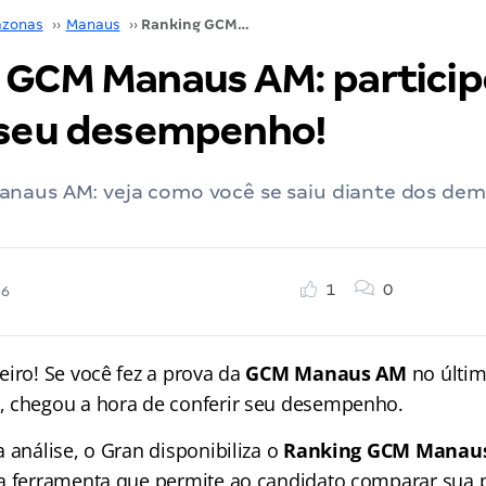
zonas
››
Manaus
››
Ranking GCM Manaus AM: participe e confira seu desempenho!
 GCM Manaus AM: particip
 seu desempenho!
naus AM: veja como você se saiu diante dos dem
1
0
26
eiro! Se você fez a prova da
GCM Manaus AM
no últi
, chegou a hora de conferir seu desempenho.
 análise, o Gran disponibiliza o
Ranking GCM Manau
a ferramenta que permite ao candidato comparar sua