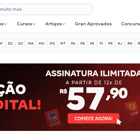
os
Cursos
Artigos
Gran Aprovados
Concurse
DF
ES
GO
MA
MG
MS
MT
PA
PB
PE
PI
PR
RJ
RN
R