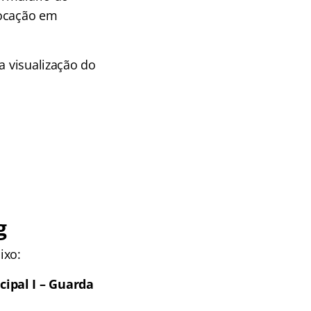
olocação em
a visualização do
g
ixo:
cipal I – Guarda