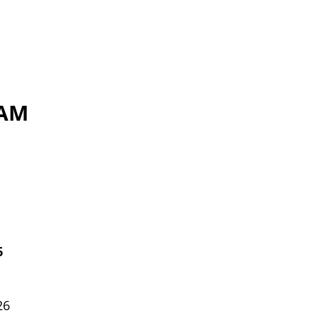
 AM
6
26