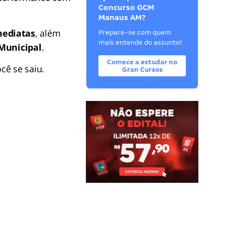
Concurso GCM
Manaus AM?
mediatas
, além
Prepare-se com quem
mais entende do assunto!
 Municipal
.
Comece a estudar no
cê se saiu.
Gran Cursos