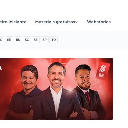
iro Iniciante
Materiais gratuitos
Webstories
O
RR
RS
SC
SE
SP
TO