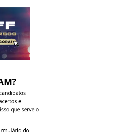
 AM
?
 candidatos
acertos e
isso que serve o
ormulário do