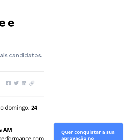
e e
ais candidatos.
mo domingo,
24
s AM
Quer conquistar a sua
 performance com
aprovação no