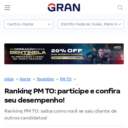
Início
››
Norte
››
Tocantins
››
PM TO
››
Concurso PM TO
››
Ranking PM TO: participe e confira
seu desempenho!
Ranking PM TO: saiba como você se saiu diante de
outros candidatos!