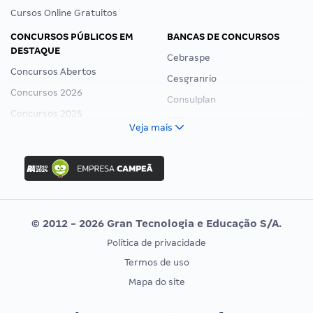
Cursos Online Gratuitos
CONCURSOS PÚBLICOS EM
BANCAS DE CONCURSOS
DESTAQUE
Cebraspe
Concursos Abertos
Cesgranrio
Concursos 2026
Consulplan
Concursos 2025
FCC
Veja mais
Concurso Nacional Unificado
FGV
Concurso Ibama
Idecan
Concurso MPU
Selecon
Editais publicados
Uniase
© 2012 - 2026 Gran Tecnologia e Educação S/A.
Vunesp
Política de privacidade
CONCURSOS POR PROFISSÃO
EXAME DE ORDEM
Termos de uso
Concursos Administrativos
OAB
Mapa do site
Concursos Educação
Prova OAB
Concursos Fiscais
Calendário OAB