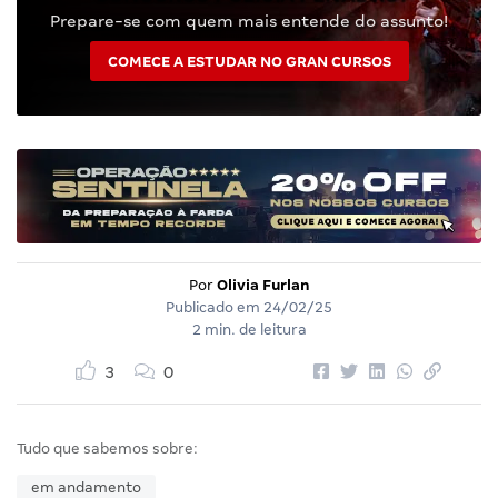
Prepare-se com quem mais entende do assunto!
COMECE A ESTUDAR NO GRAN CURSOS
Por
Olivia Furlan
Publicado em
24/02/25
2 min. de leitura
3
0
Tudo que sabemos sobre:
em andamento