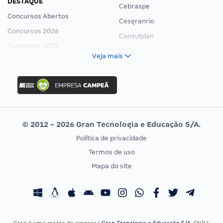
DESTAQUE
Cebraspe
Concursos Abertos
Cesgranrio
Concursos 2026
Consulplan
Concursos 2025
FCC
Veja mais
Concurso Nacional Unificado
FGV
Concurso Ibama
Idecan
Concurso MPU
Selecon
Editais publicados
Uniase
© 2012 - 2026 Gran Tecnologia e Educação S/A.
Vunesp
Política de privacidade
CONCURSOS POR PROFISSÃO
EXAME DE ORDEM
Termos de uso
Concursos Administrativos
OAB
Mapa do site
Concursos Educação
Prova OAB
Concursos Fiscais
Calendário OAB
Concursos Jurídicos
Questões OAB
Concursos Militares
Recursos OAB