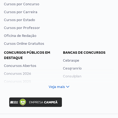
Cursos por Concurso
Cursos por Carreira
Cursos por Estado
Cursos por Professor
Oficina de Redação
Cursos Online Gratuitos
CONCURSOS PÚBLICOS EM
BANCAS DE CONCURSOS
DESTAQUE
Cebraspe
Concursos Abertos
Cesgranrio
Concursos 2026
Consulplan
Concursos 2025
FCC
Veja mais
Concurso Nacional Unificado
FGV
Concurso Ibama
Idecan
Concurso MPU
Selecon
Editais publicados
Uniase