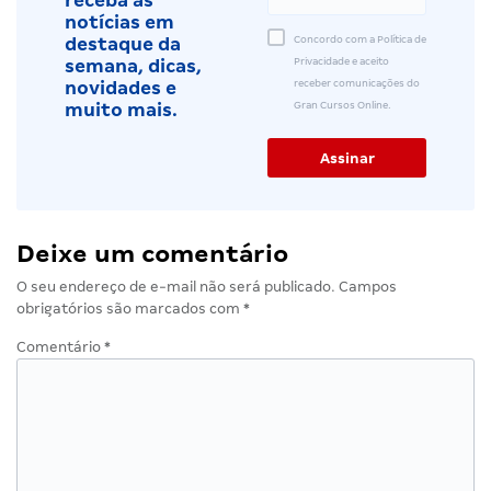
receba as
notícias em
Concordo com a Política de
destaque da
Privacidade e aceito
semana, dicas,
receber comunicações do
novidades e
Gran Cursos Online.
muito mais.
Deixe um comentário
O seu endereço de e-mail não será publicado.
Campos
obrigatórios são marcados com
*
Comentário
*