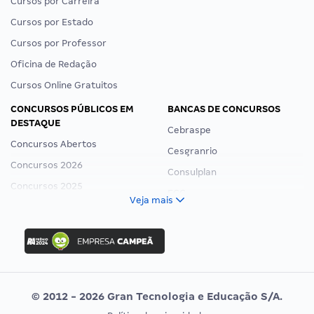
Cursos por Carreira
Cursos por Estado
Cursos por Professor
Oficina de Redação
Cursos Online Gratuitos
CONCURSOS PÚBLICOS EM
BANCAS DE CONCURSOS
DESTAQUE
Cebraspe
Concursos Abertos
Cesgranrio
Concursos 2026
Consulplan
Concursos 2025
FCC
Veja mais
Concurso Nacional Unificado
FGV
Concurso Ibama
Idecan
Concurso MPU
Selecon
Editais publicados
Uniase
© 2012 - 2026 Gran Tecnologia e Educação S/A.
Vunesp