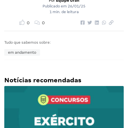
Por
Equipe Gran
Publicado em
26/01/25
1 min. de leitura
0
0
Tudo que sabemos sobre:
em andamento
Notícias recomendadas