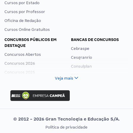
Cursos por Estado
Cursos por Professor
Oficina de Redação
Cursos Online Gratuitos
CONCURSOS PÚBLICOS EM
BANCAS DE CONCURSOS
DESTAQUE
Cebraspe
Concursos Abertos
Cesgranrio
Concursos 2026
Consulplan
Concursos 2025
FCC
Veja mais
Concurso Nacional Unificado
FGV
Concurso Ibama
Idecan
Concurso MPU
Selecon
Editais publicados
Uniase
© 2012 - 2026 Gran Tecnologia e Educação S/A.
Vunesp
Política de privacidade
CONCURSOS POR PROFISSÃO
EXAME DE ORDEM