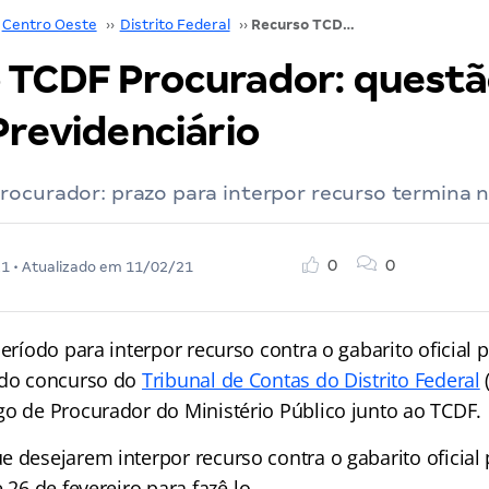
Centro Oeste
››
Distrito Federal
››
Recurso TCDF Procurador: questão de Direito Previdenciário
 TCDF Procurador: questã
Previdenciário
rocurador: prazo para interpor recurso termina n
0
0
21
• Atualizado em
11/02/21
período para interpor recurso contra o gabarito oficial 
 do concurso do
Tribunal de Contas do Distrito Federal
go de Procurador do Ministério Público junto ao TCDF.
 desejarem interpor recurso contra o gabarito oficial 
 26 de fevereiro para fazê-lo.