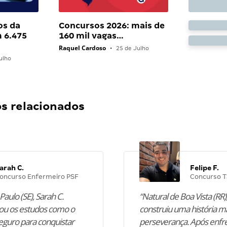
os da
Concursos 2026: mais de
 6.475
160 mil vagas…
Raquel Cardoso
•
25 de Julho
ulho
 relacionados
arah C.
Felipe F.
oncurso Enfermeiro PSF
Concurso T
Paulo (SE), Sarah C.
“Natural de Boa Vista (RR),
u os estudos como o
construiu uma história m
guro para conquistar
perseverança. Após enfr