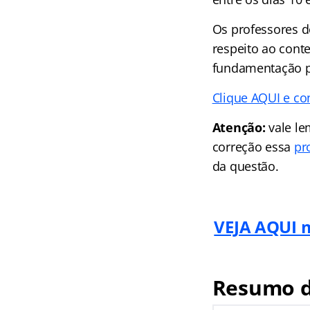
Os professores d
respeito ao conte
fundamentação p
Clique AQUI e co
Atenção:
vale le
correção essa
pr
da questão.
VEJA AQUI m
Resumo d