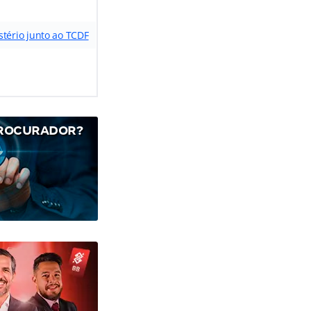
stério junto ao TCDF
PROCURADOR?