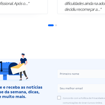
fissional. Após o…”
dificuldades ainda na ado
decidiu recomeçar a…”
 e receba as notícias
e da semana, dicas,
e muito mais.
Concordo com a Política de Privacidade e
comunicações do Gran Cursos Online.