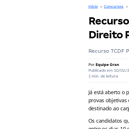
Início
››
Concursos
››
Recurso
Direito 
Recurso TCDF P
Por
Equipe Gran
Publicado em
10/02/
1 min. de leitura
Já está aberto o 
provas objetivas
destinado ao car
Os candidatos que
entre os dias 10 e