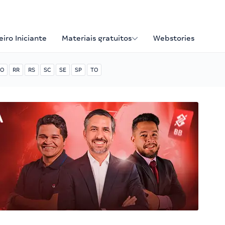
iro Iniciante
Materiais gratuitos
Webstories
O
RR
RS
SC
SE
SP
TO