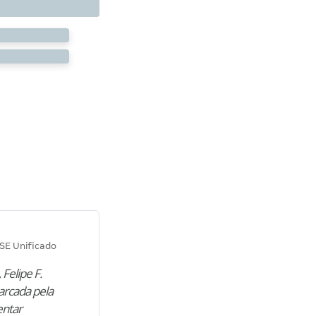
Diana M.
SE Unificado
Concurso SEPLAG CE
 Felipe F.
“Natural de Juazeiro do Norte (CE),
arcada pela
M. encontrou nos estudos o cami
entar
para construir uma nova fase da vi