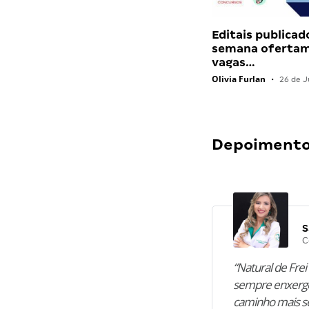
Editais publicad
semana ofertam
vagas…
Olivia Furlan
•
26 de J
Depoimentos
S
C
“Natural de Frei 
sempre enxergo
caminho mais se