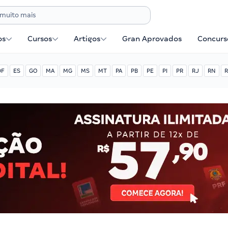
os
Cursos
Artigos
Gran Aprovados
Concurse
DF
ES
GO
MA
MG
MS
MT
PA
PB
PE
PI
PR
RJ
RN
R