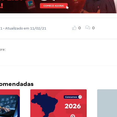
0
0
21
• Atualizado em
11/02/21
bre:
ecomendadas