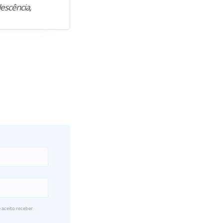
lescência,
profissional. Após…”
 aceito receber