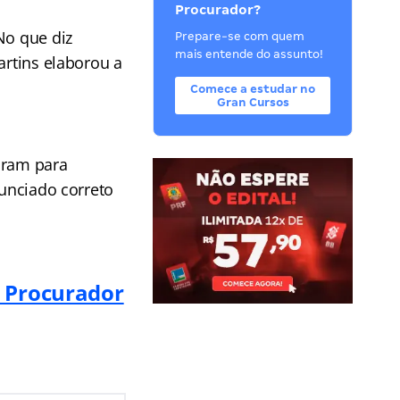
Procurador?
No que diz
Prepare-se com quem
mais entende do assunto!
artins elaborou a
Comece a estudar no
Gran Cursos
aram para
nunciado correto
F Procurador