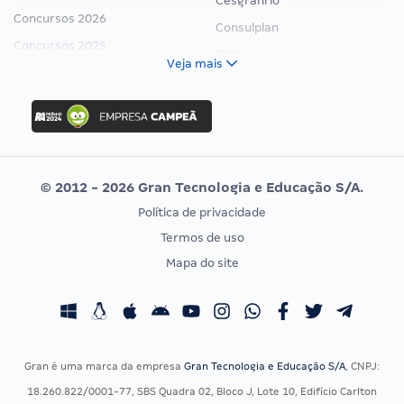
Cesgranrio
Concursos 2026
Consulplan
Concursos 2025
FCC
Veja mais
Concurso Nacional Unificado
FGV
Concurso Ibama
Idecan
Concurso MPU
Selecon
Editais publicados
Uniase
© 2012 - 2026 Gran Tecnologia e Educação S/A.
Vunesp
Política de privacidade
CONCURSOS POR PROFISSÃO
EXAME DE ORDEM
Termos de uso
Concursos Administrativos
OAB
Mapa do site
Concursos Educação
Prova OAB
Concursos Fiscais
Calendário OAB
Concursos Jurídicos
Questões OAB
Concursos Militares
Recursos OAB
Gran é uma marca da empresa
Gran Tecnologia e Educação S/A
, CNPJ:
Concursos Policiais
Exame de Ordem
18.260.822/0001-77, SBS Quadra 02, Bloco J, Lote 10, Edifício Carlton