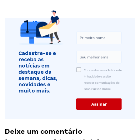
Cadastre-se e
receba as
notícias em
Concordo com a Política de
destaque da
Privacidade e aceito
semana, dicas,
receber comunicações do
novidades e
Gran Cursos Online.
muito mais.
Deixe um comentário