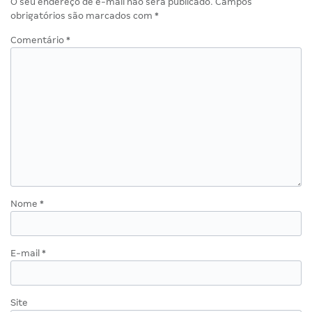
O seu endereço de e-mail não será publicado.
Campos
obrigatórios são marcados com
*
Comentário
*
Nome
*
E-mail
*
Site