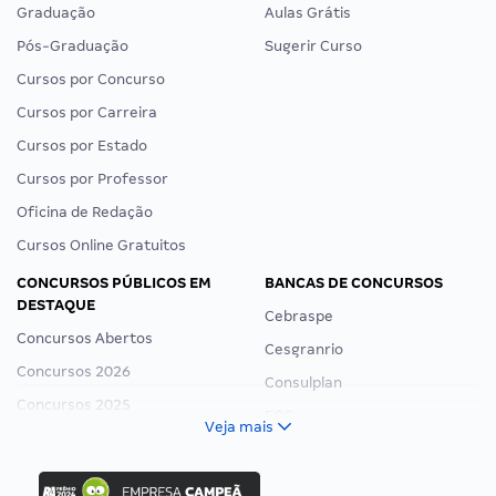
Graduação
Aulas Grátis
Pós-Graduação
Sugerir Curso
Cursos por Concurso
Cursos por Carreira
Cursos por Estado
Cursos por Professor
Oficina de Redação
Cursos Online Gratuitos
CONCURSOS PÚBLICOS EM
BANCAS DE CONCURSOS
DESTAQUE
Cebraspe
Concursos Abertos
Cesgranrio
Concursos 2026
Consulplan
Concursos 2025
FCC
Veja mais
Concurso Nacional Unificado
FGV
Concurso Ibama
Idecan