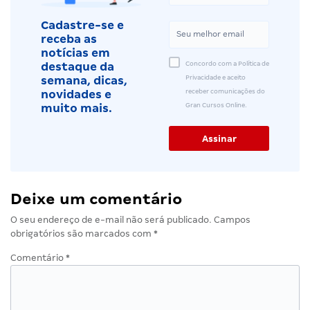
Cadastre-se e
receba as
notícias em
Concordo com a Política de
destaque da
Privacidade e aceito
semana, dicas,
receber comunicações do
novidades e
Gran Cursos Online.
muito mais.
Deixe um comentário
O seu endereço de e-mail não será publicado.
Campos
obrigatórios são marcados com
*
Comentário
*