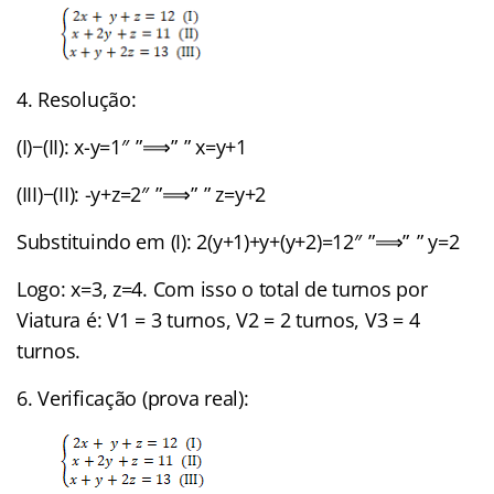
4. Resolução:
(I)−(II): x-y=1″ ”⟹” ” x=y+1
(III)−(II): -y+z=2″ ”⟹” ” z=y+2
Substituindo em (I): 2(y+1)+y+(y+2)=12″ ”⟹” ” y=2
Logo: x=3, z=4. Com isso o total de turnos por
Viatura é: V1 = 3 turnos, V2 = 2 turnos, V3 = 4
turnos.
6. Verificação (prova real):