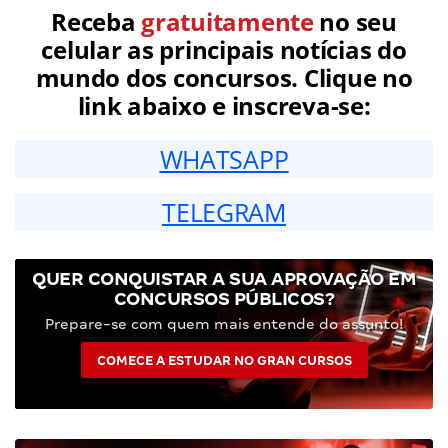
Receba
gratuitamente
no seu
celular as principais notícias do
mundo dos concursos. Clique no
link abaixo e inscreva-se:
WHATSAPP
TELEGRAM
QUER CONQUISTAR A SUA APROVAÇÃO EM
CONCURSOS PÚBLICOS?
Prepare-se com quem mais entende do assunto!
COMECE A ESTUDAR NO GRAN CURSOS