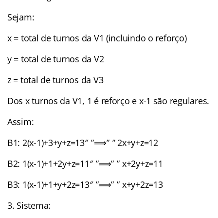
Sejam:
x = total de turnos da V1 (incluindo o reforço)
y = total de turnos da V2
z = total de turnos da V3
Dos x turnos da V1, 1 é reforço e x-1 são regulares.
Assim:
B1: 2(x-1)+3+y+z=13″ ”⟹” ” 2x+y+z=12
B2: 1(x-1)+1+2y+z=11″ ”⟹” ” x+2y+z=11
B3: 1(x-1)+1+y+2z=13″ ”⟹” ” x+y+2z=13
3. Sistema: