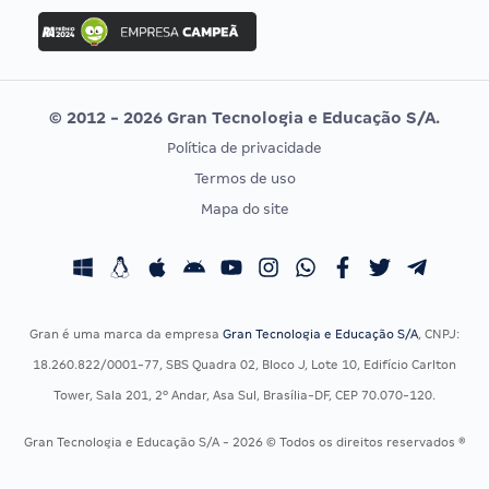
Concurso Ibama
Idecan
Concurso MPU
Selecon
Editais publicados
Uniase
© 2012 - 2026 Gran Tecnologia e Educação S/A.
Vunesp
Política de privacidade
CONCURSOS POR PROFISSÃO
EXAME DE ORDEM
Termos de uso
Concursos Administrativos
OAB
Mapa do site
Concursos Educação
Prova OAB
Concursos Fiscais
Calendário OAB
Concursos Jurídicos
Questões OAB
Concursos Militares
Recursos OAB
Gran é uma marca da empresa
Gran Tecnologia e Educação S/A
, CNPJ:
Concursos Policiais
Exame de Ordem
18.260.822/0001-77, SBS Quadra 02, Bloco J, Lote 10, Edifício Carlton
Concursos Saúde
Tower, Sala 201, 2º Andar, Asa Sul, Brasília-DF, CEP 70.070-120.
Concursos Tribunais
Gran Tecnologia e Educação S/A - 2026 © Todos os direitos reservados ®
Residência Multiprofissional