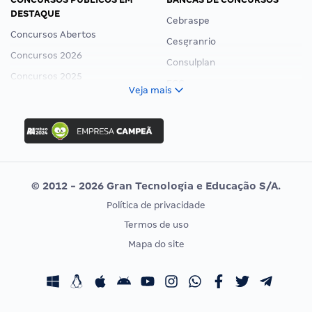
DESTAQUE
Cebraspe
Concursos Abertos
Cesgranrio
Concursos 2026
Consulplan
Concursos 2025
FCC
Veja mais
Concurso Nacional Unificado
FGV
Concurso Ibama
Idecan
Concurso MPU
Selecon
Editais publicados
Uniase
© 2012 - 2026 Gran Tecnologia e Educação S/A.
Vunesp
Política de privacidade
CONCURSOS POR PROFISSÃO
EXAME DE ORDEM
Termos de uso
Concursos Administrativos
OAB
Mapa do site
Concursos Educação
Prova OAB
Concursos Fiscais
Calendário OAB
Concursos Jurídicos
Questões OAB