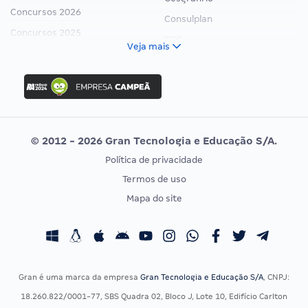
Concursos 2026
Consulplan
Concursos 2025
FCC
Veja mais
Concurso Nacional Unificado
FGV
Concurso Ibama
Idecan
Concurso MPU
Selecon
Editais publicados
Uniase
© 2012 - 2026 Gran Tecnologia e Educação S/A.
Vunesp
Política de privacidade
CONCURSOS POR PROFISSÃO
EXAME DE ORDEM
Termos de uso
Concursos Administrativos
OAB
Mapa do site
Concursos Educação
Prova OAB
Concursos Fiscais
Calendário OAB
Concursos Jurídicos
Questões OAB
Concursos Militares
Recursos OAB
Gran é uma marca da empresa
Gran Tecnologia e Educação S/A
, CNPJ:
Concursos Policiais
Exame de Ordem
18.260.822/0001-77, SBS Quadra 02, Bloco J, Lote 10, Edifício Carlton