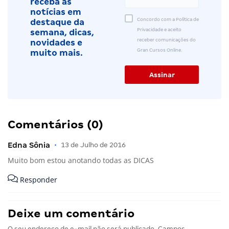
receba as
notícias em
Concordo com a Política de
destaque da
Privacidade e aceito
semana, dicas,
receber comunicações do
novidades e
Gran Cursos Online.
muito mais.
Comentários (0)
Edna Sônia
•
13 de Julho de 2016
Muito bom estou anotando todas as DICAS
Responder
Deixe um comentário
O seu endereço de e-mail não será publicado.
Campos