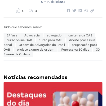
6 min. de leitura
0
0
Tudo que sabemos sobre:
1ª fase
Advocacia
advogado
carteira da OAB
curso online OAB
curso para OAB
direito processual
penal
Ordem de Advogados do Brasil
preparação para
OAB
projeto exame de ordem
Regressiva 30 dias
XX
Exame de Ordem
Notícias recomendadas