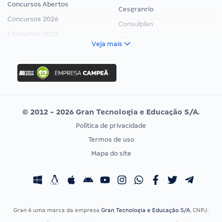
Concursos Abertos
Cesgranrio
Concursos 2026
Consulplan
Concursos 2025
FCC
Veja mais
Concurso Nacional Unificado
FGV
Concurso Ibama
Idecan
Concurso MPU
Selecon
Editais publicados
Uniase
© 2012 - 2026 Gran Tecnologia e Educação S/A.
Vunesp
Política de privacidade
CONCURSOS POR PROFISSÃO
EXAME DE ORDEM
Termos de uso
Concursos Administrativos
OAB
Mapa do site
Concursos Educação
Prova OAB
Concursos Fiscais
Calendário OAB
Concursos Jurídicos
Questões OAB
Concursos Militares
Recursos OAB
Gran é uma marca da empresa
Gran Tecnologia e Educação S/A
, CNPJ:
Concursos Policiais
Exame de Ordem