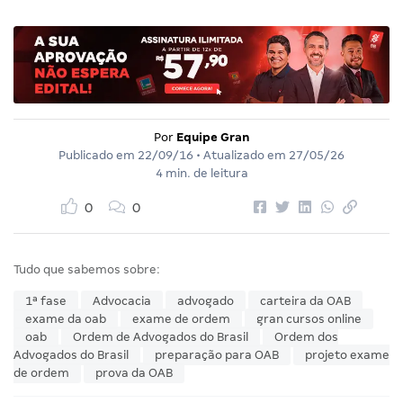
Por
Equipe Gran
Publicado em
22/09/16
• Atualizado em
27/05/26
4 min. de leitura
0
0
Tudo que sabemos sobre:
1ª fase
Advocacia
advogado
carteira da OAB
exame da oab
exame de ordem
gran cursos online
oab
Ordem de Advogados do Brasil
Ordem dos
Advogados do Brasil
preparação para OAB
projeto exame
de ordem
prova da OAB