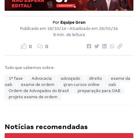
Por
Equipe Gran
Publicado em
18/10/16
• Atualizado em
28/05/26
8 min. de leitura
0
0
Tudo que sabemos sobre:
1ª fase
Advocacia
advogado
direito
exame da
oab
exame de ordem
gran cursos online
oab
Ordem de Advogados do Brasil
preparação para OAB
projeto exame de ordem
Notícias recomendadas