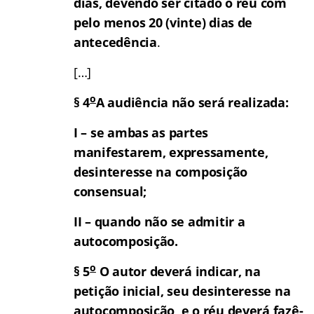
dias, devendo ser citado o réu com
pelo menos 20 (vinte) dias de
antecedência
.
[…]
o
§ 4
A audiência não será realizada:
I – se ambas as partes
manifestarem, expressamente,
desinteresse na composição
consensual;
II – quando não se admitir a
autocomposição.
o
§ 5
O autor deverá indicar, na
petição inicial, seu desinteresse na
autocomposição, e o réu deverá fazê-