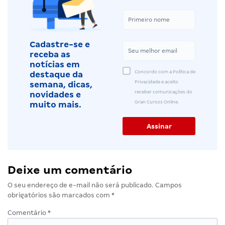
Cadastre-se e
receba as
notícias em
Concordo com a Política de
destaque da
Privacidade e aceito
semana, dicas,
receber comunicações do
novidades e
Gran Cursos Online.
muito mais.
Deixe um comentário
O seu endereço de e-mail não será publicado.
Campos
obrigatórios são marcados com
*
Comentário
*