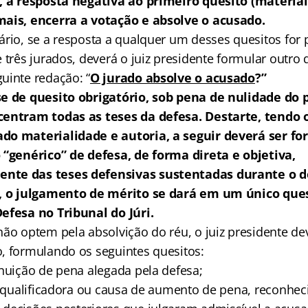
, a resposta negativa ao primeiro quesito (material
mais, encerra a votação e absolve o acusado.
ário, se a resposta a qualquer um desses quesitos for 
 três jurados, deverá o juiz presidente formular outro 
uinte redação: “
O jurado absolve o acusado
?”
e de quesito obrigatório, sob pena de nulidade do p
centram todas as teses da defesa. Destarte, tendo 
do materialidade e autoria, a seguir deverá ser f
 “genérico” de defesa, de forma direta e objetiva,
nte das teses defensivas sustentadas durante o d
), o julgamento de mérito se dará em um único quesi
efesa no Tribunal do Júri.
não optem pela absolvição do réu, o juiz presidente de
, formulando os seguintes quesitos:
inuição de pena alegada pela defesa;
ia qualificadora ou causa de aumento de pena, reconhec