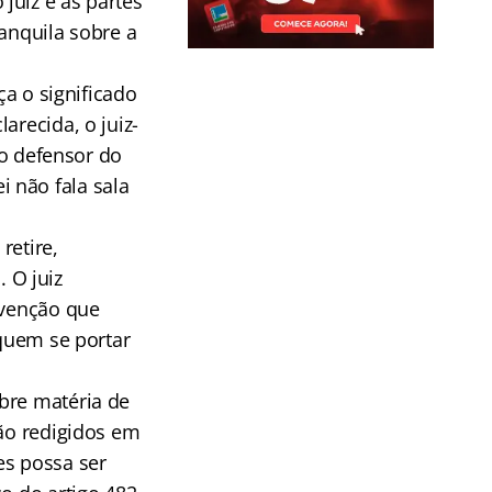
juiz e as partes
anquila sobre a
ça o significado
arecida, o juiz-
 o defensor do
ei não fala sala
retire,
. O juiz
rvenção que
 quem se portar
bre matéria de
rão redigidos em
es possa ser