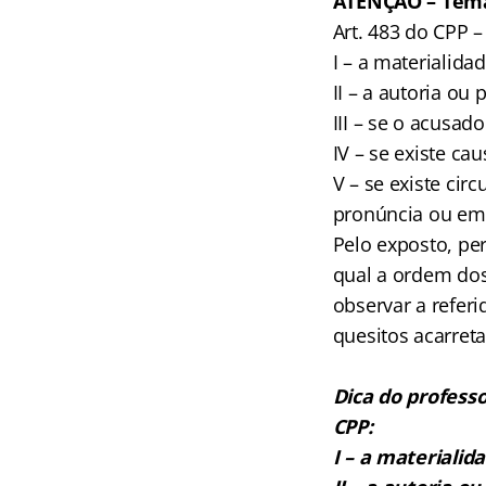
ATENÇÃO – Tema
Art. 483 do CPP 
I – a materialidad
II – a autoria ou 
III – se o acusad
IV – se existe ca
V – se existe ci
pronúncia ou em 
Pelo exposto, per
qual a ordem dos 
observar a refer
quesitos acarreta
Dica do professo
CPP:
I – a materialid