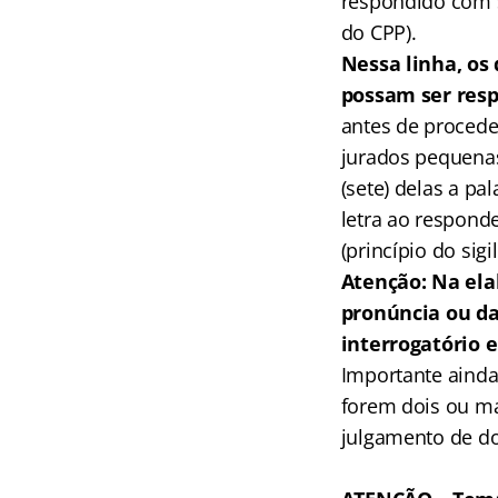
respondido com su
do CPP).
Nessa linha, os
possam ser res
antes de proceder
jurados pequenas
(sete) delas a pa
letra ao responde
(princípio do sigi
Atenção: Na ela
pronúncia ou da
interrogatório e
Importante ainda 
forem dois ou ma
julgamento de doi