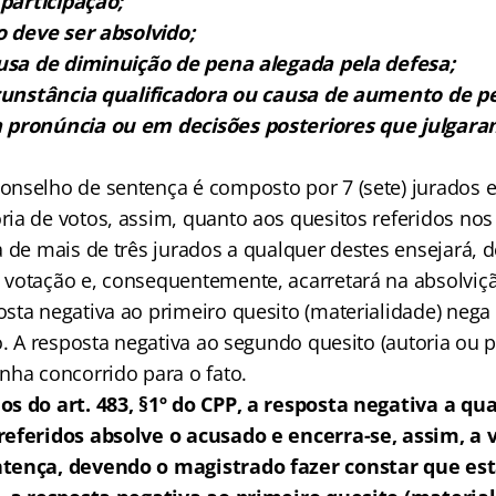
participação;
do deve ser absolvido;
ausa de diminuição de pena alegada pela defesa;
rcunstância qualificadora ou causa de aumento de p
pronúncia ou em decisões posteriores que julgaram
nselho de sentença é composto por 7 (sete) jurados e
a de votos, assim, quanto aos quesitos referidos nos 
 de mais de três jurados a qualquer destes ensejará, d
votação e, consequentemente, acarretará na absolviçã
sta negativa ao primeiro quesito (materialidade) nega 
o. A resposta negativa ao segundo quesito (autoria ou 
nha concorrido para o fato.
s do art. 483, §1º do CPP, a resposta negativa a qu
referidos absolve o acusado e encerra-se, assim, a 
tença, devendo o magistrado fazer constar que es