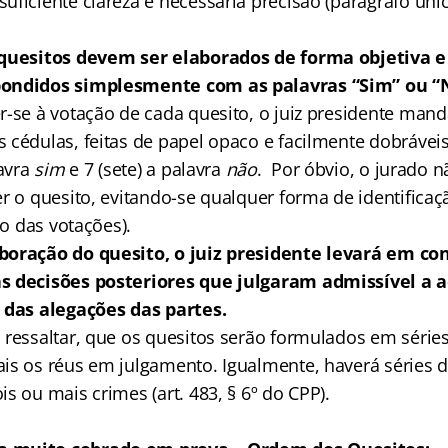
ficiente clareza e necessária precisão (parágrafo únic
 quesitos devem ser elaborados de forma objetiva e 
pondidos simplesmente com as palavras “Sim” ou “
-se à votação de cada quesito, o juiz presidente manda
 cédulas, feitas de papel opaco e facilmente dobrávei
lavra
sim
e 7 (sete) a palavra
não
. Por óbvio, o jurado n
r o quesito, evitando-se qualquer forma de identificaç
lo das votações).
boração do quesito, o juiz presidente levará em co
s decisões posteriores que julgaram admissível a 
 das alegações das partes.
ressaltar, que os quesitos serão formulados em séries 
is os réus em julgamento. Igualmente, haverá séries di
s ou mais crimes (art. 483, § 6º do CPP).