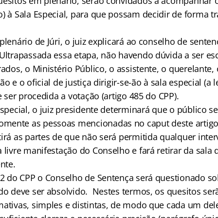
uesitos em plenário, serão convidados a acompanhar o 
) à Sala Especial, para que possam decidir de forma tr
plenário de Júri, o juiz explicará ao conselho de senten
Ultrapassada essa etapa, não havendo dúvida a ser escl
rados, o Ministério Público, o assistente, o querelante,
o e o oficial de justiça dirigir-se-ão à sala especial (a l
de ser procedida a votação (artigo 485 do CPP).
especial, o juiz presidente determinará que o público se 
mente as pessoas mencionadas no caput
deste artigo
tirá as partes de que não será permitida qualquer inte
 livre manifestação do Conselho e fará retirar da sala
nte.
482 do CPP o Conselho de Sentença será questionado so
ado deve ser absolvido. Nestes termos, os quesitos se
mativas, simples e distintas, de modo que cada um del