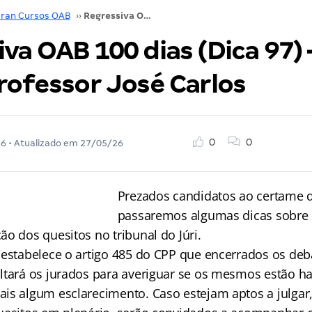
ran Cursos OAB
››
Regressiva OAB 100 dias (Dica 97) – Direito Penal: Professor José Carlos
va OAB 100 dias (Dica 97) 
rofessor José Carlos
0
0
16
• Atualizado em
27/05/26
Prezados candidatos ao certame 
passaremos algumas dicas sobre 
o dos quesitos no tribunal do Júri.
 estabelece o artigo 485 do CPP que encerrados os deba
ltará os jurados para averiguar se os mesmos estão hab
is algum esclarecimento. Caso estejam aptos a julgar, 