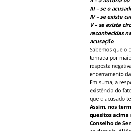
II – a autoria ou 
III – se o acusa
IV – se existe c
V – se existe ci
reconhecidas na 
acusação
.
Sabemos que o co
tomada por maiori
resposta negativa
encerramento da 
Em suma, a respo
existência do fat
que o acusado te
Assim, nos termo
quesitos acima 
Conselho de Sen