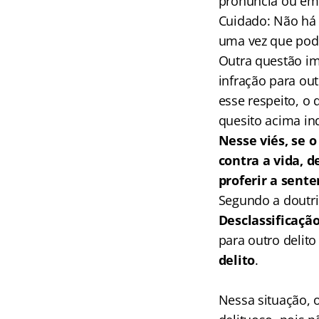
pronúncia ou em 
Cuidado: Não há 
uma vez que pode
Outra questão im
infração para out
esse respeito, o 
quesito acima ind
Nesse viés, se 
contra a vida, d
proferir a sent
Segundo a doutri
Desclassificação
para outro delit
delito
.
Nessa situação, o