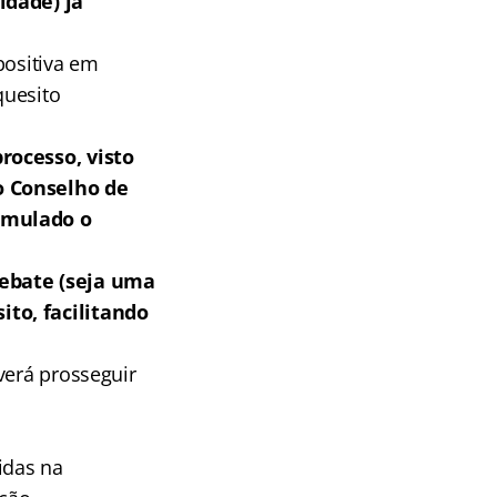
idade) já
positiva em
quesito
rocesso, visto
o Conselho de
ormulado o
ebate (seja uma
to, facilitando
verá prosseguir
idas na