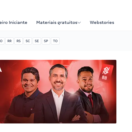
iro Iniciante
Materiais gratuitos
Webstories
O
RR
RS
SC
SE
SP
TO