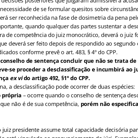
decisões posteriores que julgaram admissível a acusa
necessidade de se formular quesitos sobre circunstânc
rá ser reconhecida na fase de dosimetria da pena pelo
portante, quando qualquer das partes sustentar a desc
ra de competência do juiz monocrático, deverá o juiz 
que deverá ser feito depois de respondido ao segundo 
icados conforme prevê o art. 483, § 4º do CPP.
o conselho de sentença concluir que não se trata de
eve-se proceder a desclassificação e incumbirá ao j
ença
ex vi
do artigo 492, §1º do CPP.
na, a desclassificação pode ocorrer de duas espécies:
 própria
– ocorre quando o conselho de sentença descl
o que não é de sua competência,
porém não especifica
 juiz presidente assume total capacidade decisória par