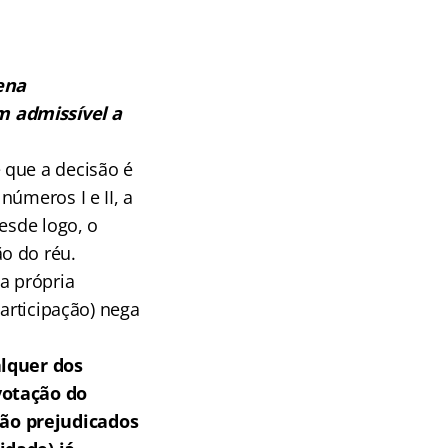
ena
 admissível a
 que a decisão é
números I e II, a
esde logo, o
o do réu.
a própria
participação) nega
alquer dos
votação do
tão prejudicados