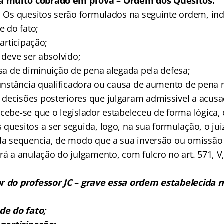
 muito cobrado em prova –
Ordem dos Quesitos:
– Os quesitos serão formulados na seguinte ordem, in
e do fato;
participação;
o deve ser absolvido;
usa de diminuição de pena alegada pela defesa;
rcunstância qualificadora ou causa de aumento de pena
decisões posteriores que julgaram admissível a acusa
cebe-se que o legislador estabeleceu de forma lógica, c
quesitos a ser seguida, logo, na sua formulação, o jui
ida sequencia, de modo que a sua inversão ou omissã
rá a anulação do julgamento, com fulcro no art. 571, V
r do professor JC – grave essa ordem estabelecida n
ade do fato;