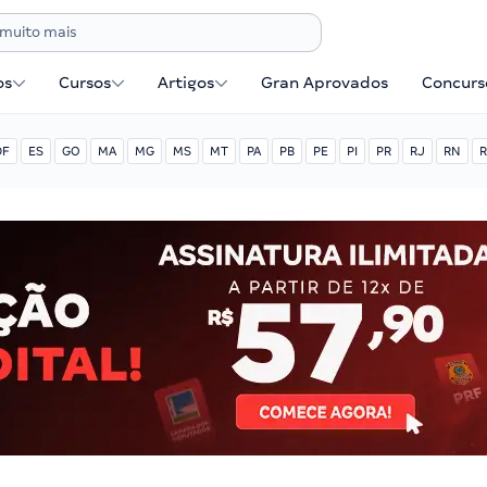
os
Cursos
Artigos
Gran Aprovados
Concurse
DF
ES
GO
MA
MG
MS
MT
PA
PB
PE
PI
PR
RJ
RN
R