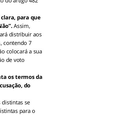
o do artigo 482
clara, para que
Não”.
Assim,
rá distribuir aos
s, contendo 7
ão colocará a sua
ão de voto
nta os termos da
acusação, do
distintas se
stintas para o