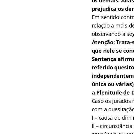
os demais. Aliás
prejudica os de
Em sentido contr
relação a mais de
observando a seg
Atenção: Trata-s
que nele se con
Sentença afirma
referido quesito
independenteme
única ou várias
a Plenitude de D
Caso os jurados 
com a quesitação
I – causa de dim
II – circunstânc