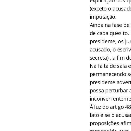
explicação dos q
(exceto o acusado
imputação.
Ainda na fase de 
de cada quesito. 
presidente, os ju
acusado, o escrivã
secreta) , a fim 
Na falta de sala 
permanecendo so
presidente adver
possa perturbar a
inconvenienteme
À luz do artigo 
fato e se o acus
proposições afir