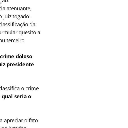
ção.
ia atenuante,
 juiz togado.
lassificação da
formular quesito a
ou terceiro
 crime doloso
uiz presidente
assifica o crime
 qual seria o
a apreciar o fato