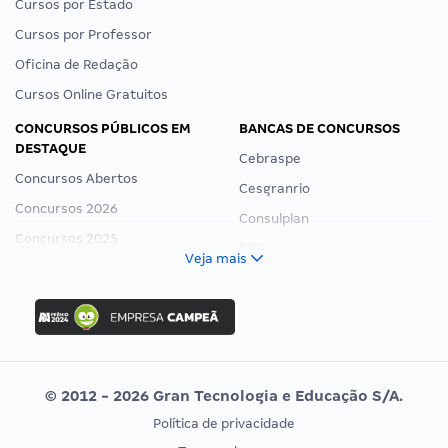
Cursos por Estado
Cursos por Professor
Oficina de Redação
Cursos Online Gratuitos
CONCURSOS PÚBLICOS EM
BANCAS DE CONCURSOS
DESTAQUE
Cebraspe
Concursos Abertos
Cesgranrio
Concursos 2026
Consulplan
Concursos 2025
FCC
Veja mais
Concurso Nacional Unificado
FGV
Concurso Ibama
Idecan
Concurso MPU
Selecon
Editais publicados
Uniase
© 2012 - 2026 Gran Tecnologia e Educação S/A.
Vunesp
Política de privacidade
CONCURSOS POR PROFISSÃO
EXAME DE ORDEM