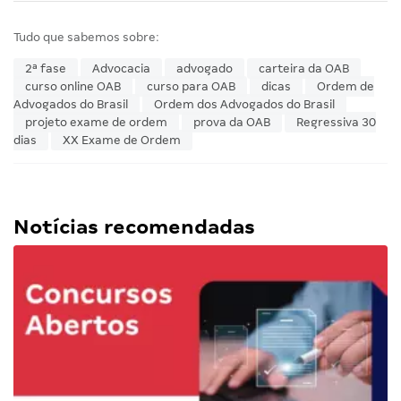
Tudo que sabemos sobre:
2ª fase
Advocacia
advogado
carteira da OAB
curso online OAB
curso para OAB
dicas
Ordem de
Advogados do Brasil
Ordem dos Advogados do Brasil
projeto exame de ordem
prova da OAB
Regressiva 30
dias
XX Exame de Ordem
Notícias recomendadas