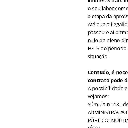
inúmeros trabalh
o seu labor com
a etapa da aprov
Até que a ilegal
passou e aí o tr
nulo de pleno dir
FGTS do período (
situação.
Contudo, é nec
contrato pode d
A possibilidade 
vejamos:
Súmula nº 430 d
ADMINISTRAÇÃO 
PÚBLICO. NULID