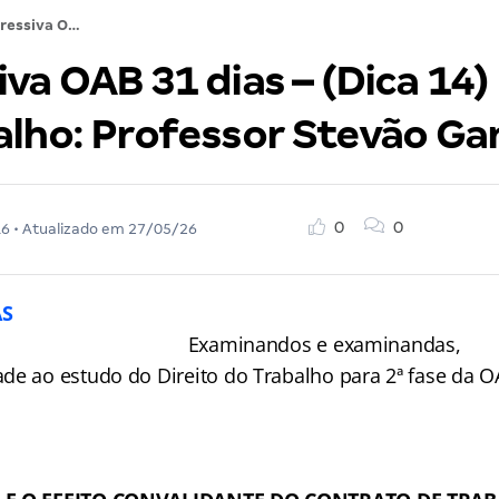
Regressiva OAB 31 dias – (Dica 14) Direito do Trabalho: Professor Stevão Gandh
va OAB 31 dias – (Dica 14) 
alho: Professor Stevão G
0
0
16
• Atualizado em
27/05/26
Examinandos e examinandas,
de ao estudo do Direito do Trabalho para 2ª fase da O