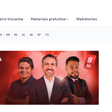
iro Iniciante
Materiais gratuitos
Webstories
O
RR
RS
SC
SE
SP
TO