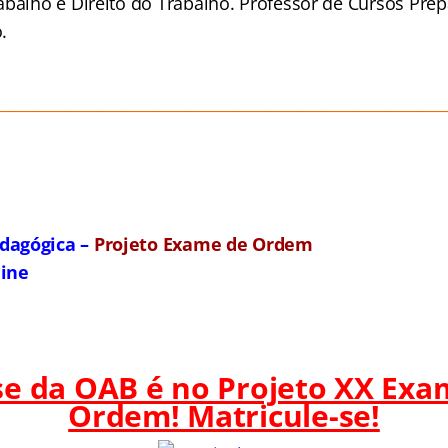
abalho e Direito do Trabalho. Professor de Cursos Prep
.
_________________________________________________________
dagógica –
Projeto Exame de Ordem
line
ase da OAB é no Projeto XX Exa
Ordem! Matricule-se!