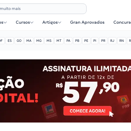
os
Cursos
Artigos
Gran Aprovados
Concurse
DF
ES
GO
MA
MG
MS
MT
PA
PB
PE
PI
PR
RJ
RN
R