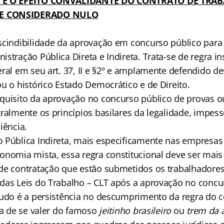
O E O EFEITO CONVALIDANTE DO CONTRATO DE TRA
E CONSIDERADO NULO
scindibilidade da aprovação em concurso público para
stração Pública Direta e Indireta. Trata-se de regra i
eral em seu art. 37, II e §2º e amplamente defendido d
u o histórico Estado Democrático e de Direito.
quisito da aprovação no concurso público de provas ou
ralmente os princípios basilares da legalidade, impess
iência.
 Pública Indireta, mais especificamente nas empresas 
onomia mista, essa regra constitucional deve ser mai
de contratação que estão submetidos os trabalhadores, 
das Leis do Trabalho – CLT após a aprovação no concu
tudo é a persistência no descumprimento da regra do 
da de se valer do famoso
jeitinho brasileiro
ou
trem da a