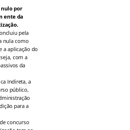
 nulo por
m ente da
tização.
oncluiu pela
da nula como
e a aplicação do
 seja, com a
passivos da
a Indireta, a
rso público,
Administração
dição para a
 de concurso