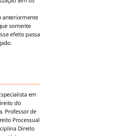
tização tem os
o anteriormente
 que somente
sse efeito passa
gado.
__________________
specialista em
ireito do
a. Professor de
ireito Processual
iplina Direito