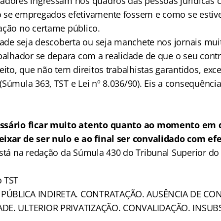
adores ingressam nos quadros das pessoas jurídicas c
o se empregados efetivamente fossem e como se esti
ação no certame público.
idade seja descoberta ou seja manchete nos jornais mu
abalhador se depara com a realidade de que o seu contr
eito, que não tem direitos trabalhistas garantidos, ex
Súmula 363, TST e Lei nº 8.036/90). Eis a consequência 
essário ficar muito atento quanto ao momento em 
eixar de ser nulo e ao final ser convalidado com ef
está na redação da Súmula 430 do Tribunal Superior do 
o TST
PÚBLICA INDIRETA. CONTRATAÇÃO. AUSÊNCIA DE C
ADE. ULTERIOR PRIVATIZAÇÃO. CONVALIDAÇÃO. INSUB