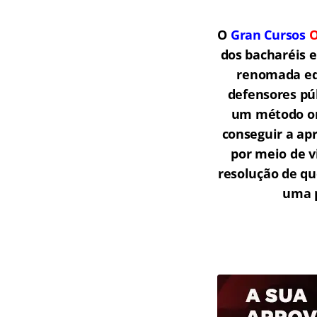
O
Gran Cursos
O
dos bacharéis 
renomada equ
defensores púb
um método onl
conseguir a ap
por meio de v
resolução de qu
uma p