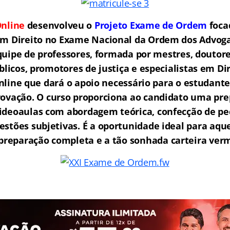
nline
desenvolveu o
Projeto Exame de Ordem
f
o
ca
em Direito no Exame Nacional da Ordem dos Advogad
ipe de professores, formada por mestres, doutore
licos, promotores de justiça e especialistas em Di
ine que dará o apoio necessário para o estudante
rovação.
O curso proporciona ao candidato uma pre
ideoaulas com abordagem teórica, confecção de peç
estões subjetivas. É a oportunidade ideal para aq
reparação completa e a tão sonhada carteira ver