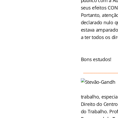
público com a Ad
seus efeitos CO
Portanto, atençã
declarado nulo q
estava amparado 
a ter todos os d
Bons estudos!
_________________
trabalho, especi
Direito do Centro
do Trabalho. Prof