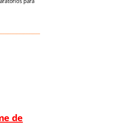
aratórios para
__________________
me de