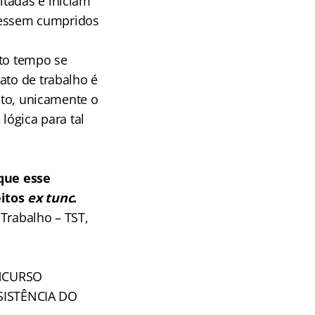
itadas e iniciam
vessem cumpridos
ito tempo se
ato de trabalho é
ceto, unicamente o
lógica para tal
que esse
eitos
ex tunc
.
Trabalho – TST,
ONCURSO
SISTÊNCIA DO