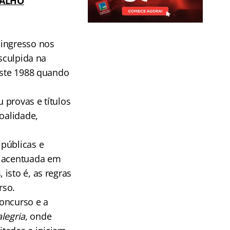
BALHO
 ingresso nos
nsculpida na
este 1988 quando
 provas e títulos
oalidade,
públicas e
s acentuada em
isto é, as regras
rso.
concurso e a
legria
, onde