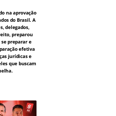
do na aprovação
os do Brasil.
A
s, delegados,
reito, preparou
 se preparar e
paração efetiva
as jurídicas e
ueles que buscam
melha.