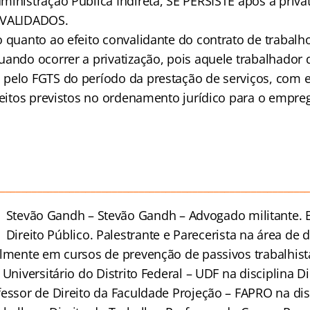
ministração Pública Indireta, SE PERSISTE após a priva
NVALIDADOS.
o quanto ao efeito convalidante do contrato de trabalh
uando ocorrer a privatização, pois aquele trabalhador
pelo FGTS do período da prestação de serviços, com e
ireitos previstos no ordenamento jurídico para o empre
_________________________________________________________
Stevão Gandh – Stevão
Gandh – Advogado militante. E
Direito Público. Palestrante e Parecerista na área de d
almente em cursos de prevenção de passivos trabalhist
 Universitário do Distrito Federal – UDF na disciplina D
essor de Direito da Faculdade Projeção – FAPRO na disc