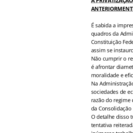
A PRIVATIZAÇÃ
ANTERIORMENT
É sabida a impre
quadros da Admini
Constituição Fed
assim se instauro
Não cumprir o re
é afrontar diamet
moralidade e efic
Na Administração
sociedades de ec
razão do regime 
da Consolidação 
O detalhe disso 
tentativa reitera