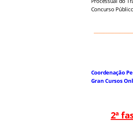
Processual do Tr
Concurso Público
_________________
Coordenação Pe
Gran Cursos On
2ª f