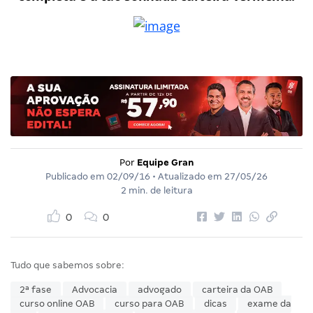
Por
Equipe Gran
Publicado em
02/09/16
• Atualizado em
27/05/26
2 min. de leitura
0
0
Tudo que sabemos sobre:
2ª fase
Advocacia
advogado
carteira da OAB
curso online OAB
curso para OAB
dicas
exame da