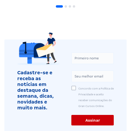
Cadastre-se e
receba as
notícias em
Concordo com a Política de
destaque da
Privacidade e aceito
semana, dicas,
receber comunicações do
novidades e
Gran Cursos Online.
muito mais.