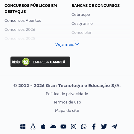
CONCURSOS PÚBLICOS EM
BANCAS DE CONCURSOS
DESTAQUE
Cebraspe
Concursos Abertos
Cesgranrio
Concursos 2026
Consulplan
Concursos 2025
FCC
Veja mais
Concurso Nacional Unificado
FGV
Concurso Ibama
Idecan
Concurso MPU
Selecon
Editais publicados
Uniase
© 2012 - 2026 Gran Tecnologia e Educação S/A.
Vunesp
Política de privacidade
CONCURSOS POR PROFISSÃO
EXAME DE ORDEM
Termos de uso
Concursos Administrativos
OAB
Mapa do site
Concursos Educação
Prova OAB
Concursos Fiscais
Calendário OAB
Concursos Jurídicos
Questões OAB