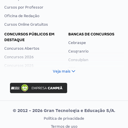
Cursos por Professor
Oficina de Redação
Cursos Online Gratuitos
CONCURSOS PÚBLICOS EM
BANCAS DE CONCURSOS
DESTAQUE
Cebraspe
Concursos Abertos
Cesgranrio
Concursos 2026
Consulplan
Concursos 2025
FCC
Veja mais
Concurso Nacional Unificado
FGV
Concurso Ibama
Idecan
Concurso MPU
Selecon
Editais publicados
Uniase
© 2012 - 2026 Gran Tecnologia e Educação S/A.
Vunesp
Política de privacidade
CONCURSOS POR PROFISSÃO
EXAME DE ORDEM
Termos de uso