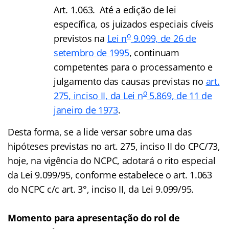
Art. 1.063. Até a edição de lei
específica, os juizados especiais cíveis
o
previstos na
Lei n
9.099, de 26 de
setembro de 1995
, continuam
competentes para o processamento e
julgamento das causas previstas no
art.
o
275, inciso II, da Lei n
5.869, de 11 de
janeiro de 1973
.
Desta forma, se a lide versar sobre uma das
hipóteses previstas no art. 275, inciso II do CPC/73,
hoje, na vigência do NCPC, adotará o rito especial
da Lei 9.099/95, conforme estabelece o art. 1.063
do NCPC c/c art. 3°, inciso II, da Lei 9.099/95.
Momento para apresentação do rol de