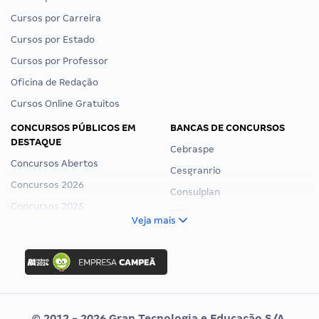
Cursos por Carreira
Cursos por Estado
Cursos por Professor
Oficina de Redação
Cursos Online Gratuitos
CONCURSOS PÚBLICOS EM
BANCAS DE CONCURSOS
DESTAQUE
Cebraspe
Concursos Abertos
Cesgranrio
Concursos 2026
Consulplan
Concursos 2025
FCC
Veja mais
Concurso Nacional Unificado
FGV
Concurso Ibama
Idecan
Concurso MPU
Selecon
Editais publicados
Uniase
© 2012 - 2026 Gran Tecnologia e Educação S/A.