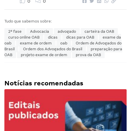
0
0
Tudo que sabemos sobre:
2ª fase
Advocacia
advogado
carteira da OAB
curso online OAB
dicas
dicas para OAB
exame da
oab
exame de ordem
oab
Ordem de Advogados do
Brasil
Ordem dos Advogados do Brasil
preparação para
OAB
projeto exame de ordem
prova da OAB
Notícias recomendadas