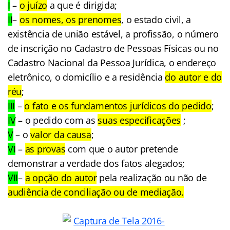
I
–
o juízo
a que é dirigida;
II
–
os nomes, os prenomes
, o estado civil, a
existência de união estável, a profissão, o número
de inscrição no Cadastro de Pessoas Físicas ou no
Cadastro Nacional da Pessoa Jurídica, o endereço
eletrônico, o domicílio e a residência
do autor e do
réu
;
III
–
o fato e os fundamentos jurídicos do pedido
;
IV
– o pedido com as
suas especificações
;
V
– o
valor da causa
;
VI
–
as provas
com que o autor pretende
demonstrar a verdade dos fatos alegados;
VII
–
a opção do autor
pela realização ou não de
audiência de conciliação ou de mediação.