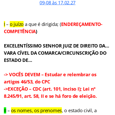
I
–
o juízo
a que é dirigida; (
ENDEREÇAMENTO-
COMPETÊNCIA
)
EXCELENTÍSSIMO SENHOR JUIZ DE DIREITO DA…
VARA CÍVEL DA COMARCA/CIRCUNSCRIÇÃO DO
ESTADO DE…
->
VOCÊS DEVEM – Estudar e relembrar os
artigos 46/53, do CPC
->EXCEÇÃO – CDC (art. 101, inciso I); Lei nº
8.245/91, art. 58, II e se há foro de eleição.
II
–
os nomes, os prenomes
, o estado civil, a