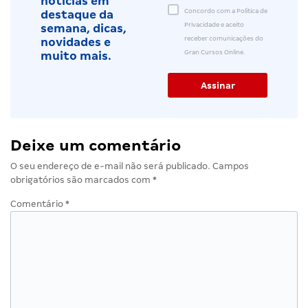
notícias em
Concordo com a Política de
destaque da
Privacidade e aceito
semana, dicas,
receber comunicações do
novidades e
Gran Cursos Online.
muito mais.
Deixe um comentário
O seu endereço de e-mail não será publicado.
Campos
obrigatórios são marcados com
*
Comentário
*