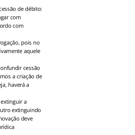
essão de débito:
pagar com
cordo com
ogação, pois no
ivamente aquele
onfundir cessão
emos a criação de
ja, haverá a
extinguir a
outro extinguindo
 novação deve
rídica