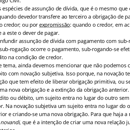
igo Civil.
espécies de assunção de dívida, que é o mesmo que c
quando devedor transfere ao terceiro a obrigação de 
o credor; ou por
expromissão
: quando o credor, em a
re a este o dever de pagar.
fundir assunção de dívida com pagamento com sub-r
ub-rogação ocorre o pagamento, sub-rogando-se efet
ito na condição de credor.
se tema, ainda devemos mencionar que não podemos c
bito com novação subjetiva. Isso porque, na novação t
o que tem efeito de liberar obrigação primitiva, ou se
uma nova obrigação e a extinção da obrigação anterior.
ito ou débito, um sujeito entra no lugar do outro sem 
or. Na novação subjetiva um sujeito entra no lugar do 
rior e criando-se uma nova obrigação. Para que haja a
 novandi
, que é a intenção de criar uma nova relação ju