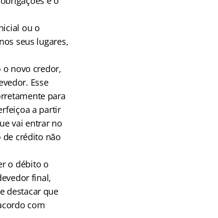
 obrigações e o
icial ou o
 nos seus lugares,
o o novo credor,
evedor. Esse
orretamente para
rfeiçoa a partir
ue vai entrar no
o de crédito não
r o débito o
devedor final,
te destacar que
 acordo com