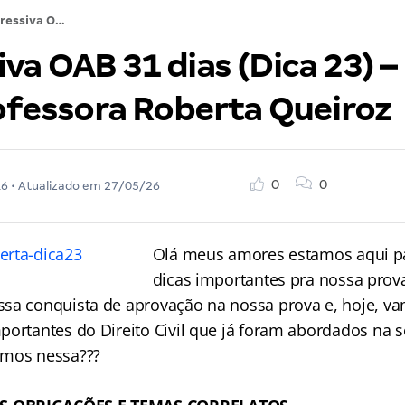
Regressiva OAB 31 dias (Dica 23) – Direito Civil: Professora Roberta Queiroz
va OAB 31 dias (Dica 23) – 
rofessora Roberta Queiroz
0
0
16
• Atualizado em
27/05/26
Olá meus amores estamos aqui pa
dicas importantes pra nossa pro
sa conquista de aprovação na nossa prova e, hoje, v
portantes do Direito Civil que já foram abordados na 
amos nessa???