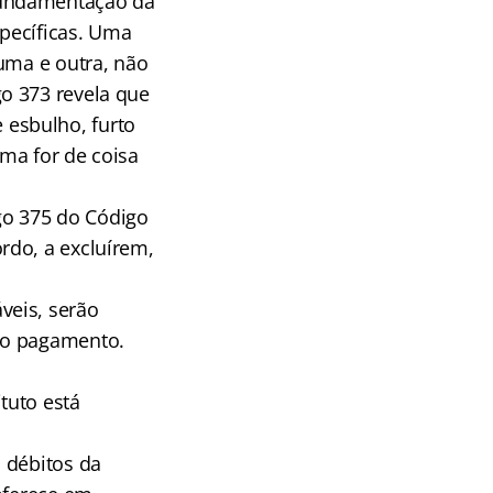
fundamentação da
pecíficas. Uma
uma e outra, não
o 373 revela que
esbulho, furto
ma for de coisa
go 375 do Código
rdo, a excluírem,
veis, serão
do pagamento.
tuto está
 débitos da