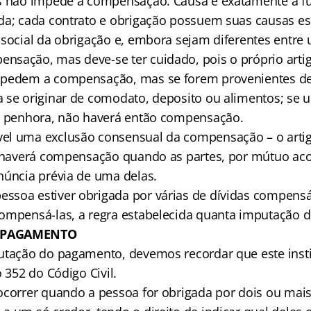
as não impede a compensação. Causa é exatamente a 
da; cada contrato e obrigação possuem suas causas es
 social da obrigação e, embora sejam diferentes entre 
sação, mas deve-se ter cuidado, pois o próprio artig
mpedem a compensação, mas se forem provenientes de 
 se originar de comodato, deposito ou alimentos; se u
e penhora, não haverá então compensação.
el uma exclusão consensual da compensação – o arti
o haverá compensação quando as partes, por mútuo aco
núncia prévia de uma delas.
soa estiver obrigada por várias de dívidas compensá
ompensá-las, a regra estabelecida quanta imputação 
 PAGAMENTO
utação do pagamento, devemos recordar que este insti
o 352 do Código Civil.
ocorrer quando a pessoa for obrigada por dois ou mais