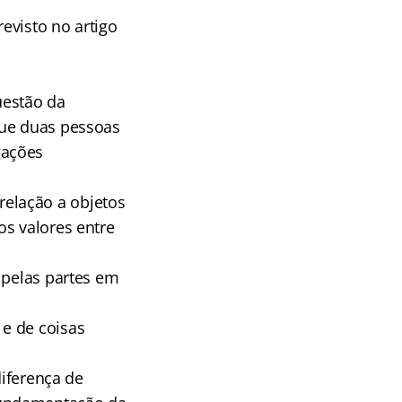
evisto no artigo
uestão da
que duas pessoas
gações
elação a objetos
os valores entre
 pelas partes em
e de coisas
diferença de