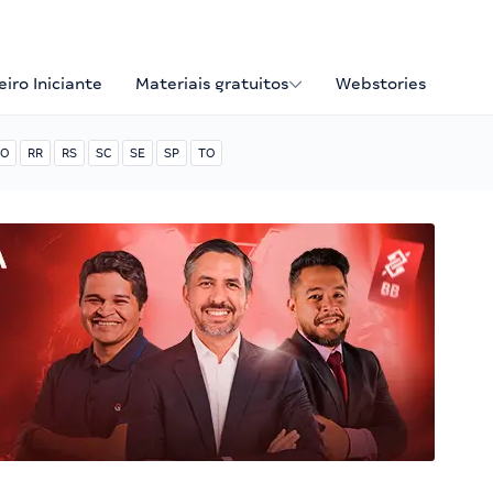
iro Iniciante
Materiais gratuitos
Webstories
O
RR
RS
SC
SE
SP
TO