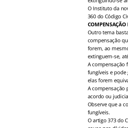
extinguindo-se an
O Instituto da n
360 do Código Civ
COMPENSAÇÃO
Outro tema basta
compensação que 
forem, ao mesmo
extinguem-se, a
A compensação f
fungíveis e pode
elas forem equiv
A compensação po
acordo ou judici
Observe que a co
fungíveis.
O artigo 373 do C