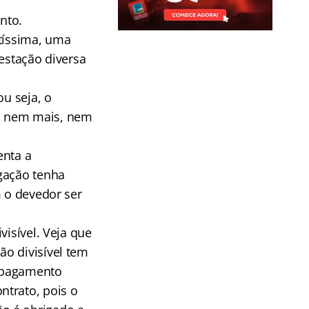
nto.
ntíssima, uma
estação diversa
ou seja, o
, nem mais, nem
enta a
igação tenha
m o devedor ser
visível. Veja que
o divisível tem
o pagamento
ntrato, pois o