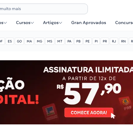
os
Cursos
Artigos
Gran Aprovados
Concurse
DF
ES
GO
MA
MG
MS
MT
PA
PB
PE
PI
PR
RJ
RN
R