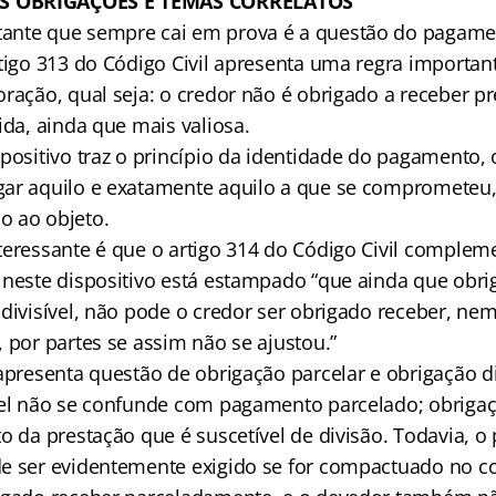
 OBRIGAÇÕES E TEMAS CORRELATOS
ante que sempre cai em prova é a questão do pagame
rtigo 313 do Código Civil apresenta uma regra importa
ração, qual seja: o credor não é obrigado a receber pr
ida, ainda que mais valiosa.
positivo traz o princípio da identidade do pagamento, 
gar aquilo e exatamente aquilo a que se comprometeu
o ao objeto.
teressante é que o artigo 314 do Código Civil complem
 neste dispositivo está estampado “que ainda que obr
 divisível, não pode o credor ser obrigado receber, ne
 por partes se assim não se ajustou.”
apresenta questão de obrigação parcelar e obrigação di
vel não se confunde com pagamento parcelado; obrigaçã
to da prestação que é suscetível de divisão. Todavia, 
e ser evidentemente exigido se for compactuado no co