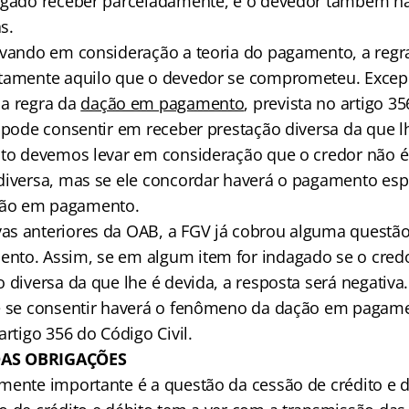
igado receber parceladamente, e o devedor também nã
s.
evando em consideração a teoria do pagamento, a regr
atamente aquilo que o devedor se comprometeu. Excep
a regra da
dação em pagamento
, prevista no artigo 35
r pode consentir em receber prestação diversa da que l
cto devemos levar em consideração que o credor não é
diversa, mas se ele concordar haverá o pagamento esp
ão em pagamento.
as anteriores da OAB, a FGV já cobrou alguma questã
to. Assim, se em algum item for indagado se o credo
 diversa da que lhe é devida, a resposta será negativa
e se consentir haverá o fenômeno da dação em pagame
artigo 356 do Código Civil.
AS OBRIGAÇÕES
mente importante é a questão da cessão de crédito e d