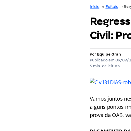
Início
››
Editais
››
Regressi
Civil: P
Por
Equipe Gran
Publicado em
09/09/
5 min. de leitura
Vamos juntos nes
alguns pontos im
prova da OAB, v