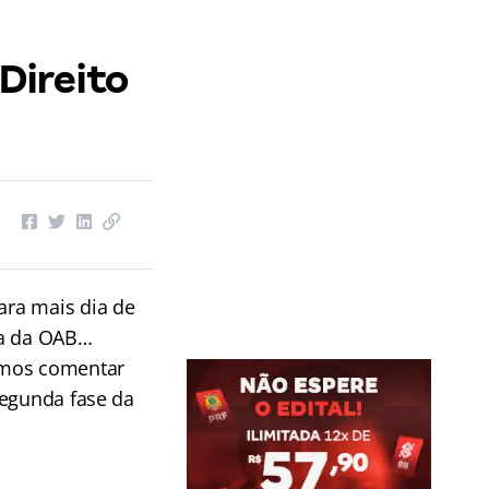
Direito
ra mais dia de
va da OAB…
amos comentar
segunda fase da