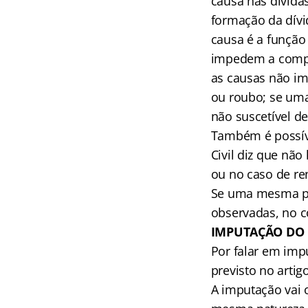
causa nas dívid
formação da dívi
causa é a função
impedem a compen
as causas não i
ou roubo; se uma
não suscetível d
Também é possív
Civil diz que nã
ou no caso de re
Se uma mesma pes
observadas, no c
IMPUTAÇÃO DO
Por falar em imp
previsto no artig
A imputação vai 