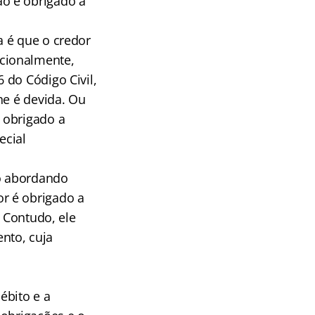
o é obrigado a
a é que o credor
cionalmente,
6 do Código Civil,
he é devida. Ou
 obrigado a
ecial
o abordando
r é obrigado a
. Contudo, ele
nto, cuja
ébito e a