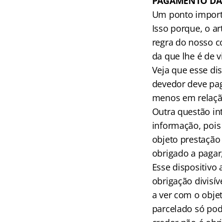
PAGAMENTO DAS
Um ponto import
Isso porque, o a
regra do nosso co
da que lhe é de v
Veja que esse dis
devedor deve pa
menos em relaçã
Outra questão in
informação, pois
objeto prestação
obrigado a pagar,
Esse dispositivo 
obrigação divisí
a ver com o obje
parcelado só pod