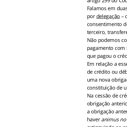
artigo 299 do Cód
Falamos em duas 
por
delegação
– 
consentimento d
terceiro, transfe
Não podemos con
pagamento com s
que pagou o créd
Em relação a es
de crédito ou dé
uma nova obrigaçã
constituição de 
Na cessão de créd
obrigação anteri
a obrigação ante
haver
animus no