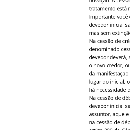
novação. A cessã
tratamento está n
Importante você o
devedor inicial s
mas sem extinção
Na cessão de créd
denominado cessi
devedor deverá, 
o novo credor, ou
da manifestação d
lugar do inicial,
há necessidade 
Na cessão de déb
devedor inicial s
assuntor, aquele
na cessão de déb