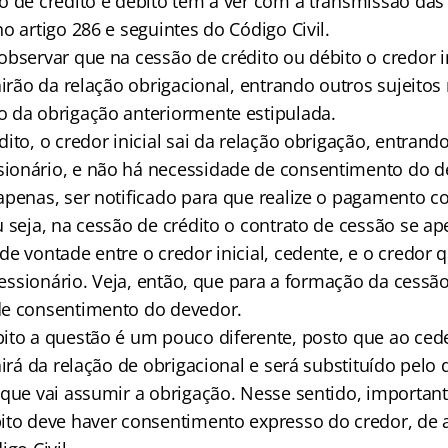
o de crédito e débito tem a ver com a transmissão das
o artigo 286 e seguintes do Código Civil.
bservar que na cessão de crédito ou débito o credor in
airão da relação obrigacional, entrando outros sujeitos
 da obrigação anteriormente estipulada.
ito, o credor inicial sai da relação obrigação, entrand
onário, e não há necessidade de consentimento do d
apenas, ser notificado para que realize o pagamento c
 seja, na cessão de crédito o contrato de cessão se ape
e vontade entre o credor inicial, cedente, e o credor q
 cessionário. Veja, então, que para a formação da cessã
de consentimento do devedor.
ito a questão é um pouco diferente, posto que ao cede
airá da relação de obrigacional e será substituído pelo 
 que vai assumir a obrigação. Nesse sentido, importan
ito deve haver consentimento expresso do credor, de