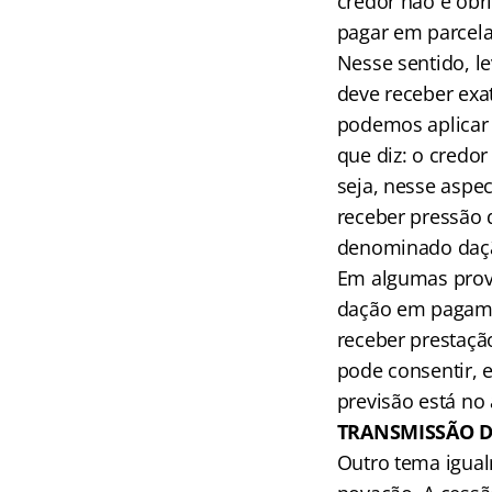
credor não é obr
pagar em parcela
Nesse sentido, l
deve receber ex
podemos aplicar 
que diz: o credo
seja, nesse aspe
receber pressão 
denominado daç
Em algumas prov
dação em pagamen
receber prestação
pode consentir, 
previsão está no 
TRANSMISSÃO D
Outro tema igual